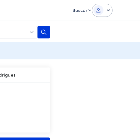
Buscar
driguez