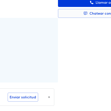
Llamar 
Chatear co
Enviar solicitud