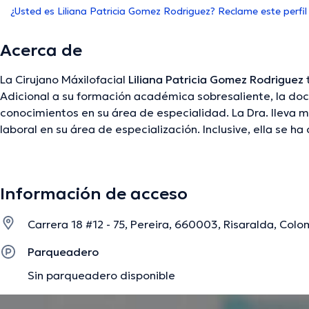
¿Usted es Liliana Patricia Gomez Rodriguez? Reclame este perfil
Acerca de
La Cirujano Máxilofacial
Liliana Patricia Gomez Rodriguez
t
Adicional a su formación académica sobresaliente, la doc
conocimientos en su área de especialidad. La Dra. lleva 
laboral en su área de especialización. Inclusive, ella s
de diversas asociaciones médicas. Liliana Patricia Gome
abundantes conferencias con la finalidad de tener una fo
disciplina de especialización y ha compartido numerosos c
Información de acceso
especialista puede hablar en Español.
Carrera 18 #12 - 75, Pereira, 660003, Risaralda, Colo
La descripción fue editada por el equipo de doctoranytime, con base en infor
Parqueadero
Sin parqueadero disponible