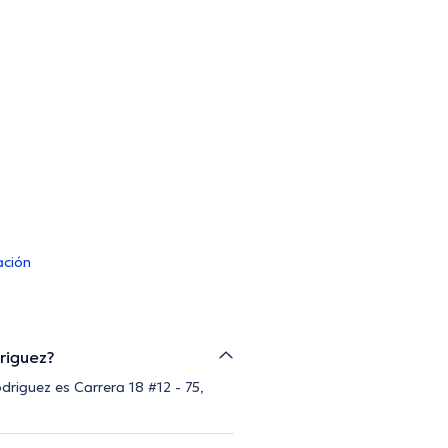
ación
driguez?
driguez es Carrera 18 #12 - 75,