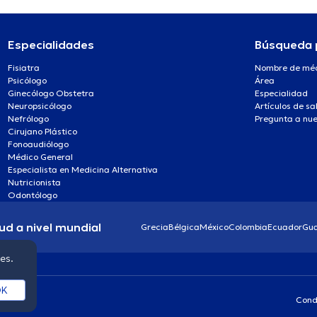
Especialidades
Búsqueda 
Fisiatra
Nombre de mé
Psicólogo
Área
Ginecólogo Obstetra
Especialidad
Neuropsicólogo
Artículos de sa
Nefrólogo
Pregunta a nue
Cirujano Plástico
Fonoaudiólogo
Médico General
Especialista en Medicina Alternativa
Nutricionista
Odontólogo
ud a nivel mundial
Grecia
Bélgica
México
Colombia
Ecuador
Gu
ies.
K
Cond