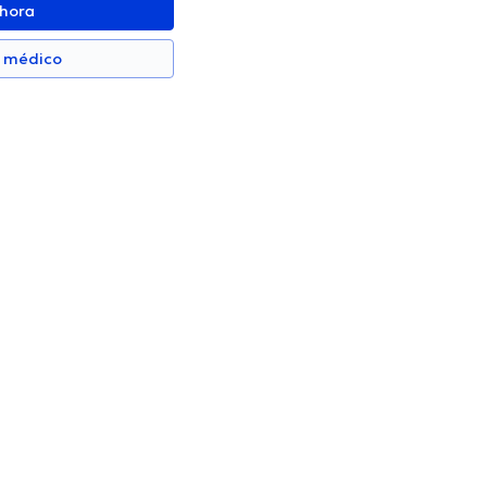
ahora
n médico