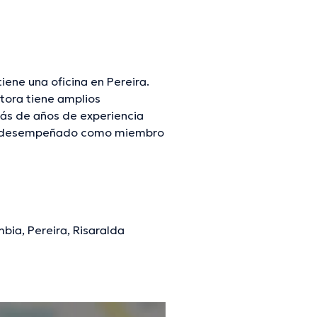
iene una oficina en Pereira.
tora tiene amplios
más de años de experiencia
e ha desempeñado como miembro
z Rodriguez ha compartido en
rmación continua en su
omunicados. Para finalizar, la
mbia, Pereira, Risaralda
mación verificada.