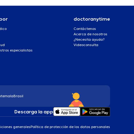
por
doctoranytime
dico
Contáctenos
Acerca de nosotros
¿Necesita ayuda?
lud
Videoconsulta
stros especialistas
atemala
Brasil
Descarga la app
iciones generales
Política de protección de los datos personales