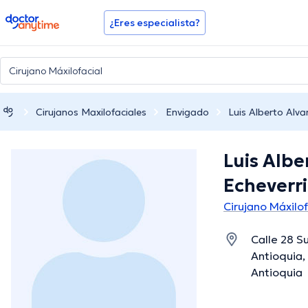
doctoranytime
¿Eres especialista?
Cirujanos Maxilofaciales
Envigado
Luis Alberto Alva
Luis Albe
Echeverri
Cirujano Máxilo
Calle 28 S
Antioquia,
Antioquia