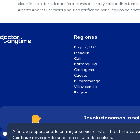
elección, solicitar orientación a través de chat y hablar directame
Alberto Alvarez Echeverri y ha sido verificada por el equipo de doc
Regiones
Bogotá, D.C.
Medellín
Cali
Barranquilla
Cartagena
Cúcuta
Bucaramanga
Villavicencio
Ibagué
Revolucionamos la sal
A fin de proporcionarle un mejor servicio, este sitio utiliza cook
Continúe navegando si acepta el uso de cookies.