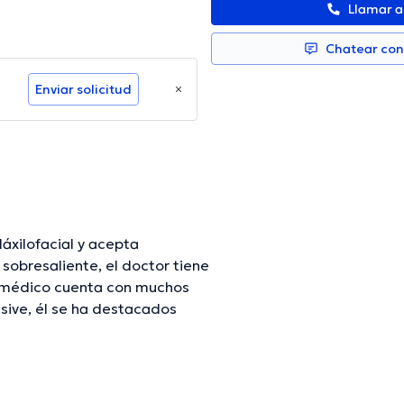
Llamar 
Chatear co
Enviar solicitud
áxilofacial y acepta
obresaliente, el doctor tiene
El médico cuenta con muchos
usive, él se ha destacados
erto Alvarez Echeverri ha
de lograr tener una formación
do numerosos artículos. Es
ol.