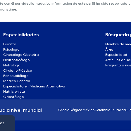
nte con él por videollamada. La información de este perfil ha sido recopilada
toranytime.
Especialidades
Búsqueda 
Fisiatra
Nombre de mé
Psicólogo
Área
Ginecólogo Obstetra
Especialidad
Neuropsicólogo
Artículos de sa
Nefrólogo
Pregunta a nue
Cirujano Plástico
Fonoaudiólogo
Médico General
Especialista en Medicina Alternativa
Nutricionista
Odontólogo
ud a nivel mundial
Grecia
Bélgica
México
Colombia
Ecuador
Gu
ies.