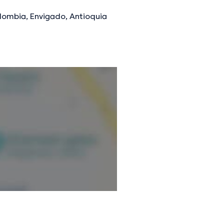
olombia, Envigado, Antioquia
mación verificada.