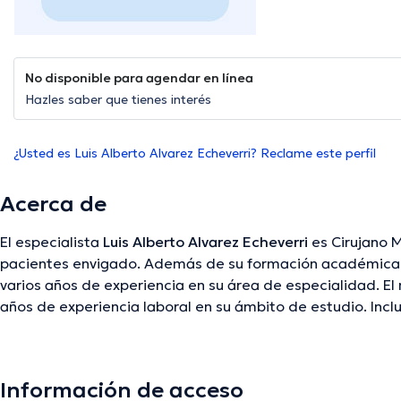
No disponible para agendar en línea
Hazles saber que tienes interés
¿Usted es Luis Alberto Alvarez Echeverri? Reclame este perfil
Acerca de
El especialista
Luis Alberto Alvarez Echeverri
es Cirujano M
pacientes envigado. Además de su formación académica s
varios años de experiencia en su área de especialidad. 
años de experiencia laboral en su ámbito de estudio. Incl
como miembro de diversas asociaciones médicas. Luis Alb
intervenido en incontables conferencias con la intención 
continua en su temática de especialización y ha comparti
Información de acceso
importante resaltar que, el médico puede hablar en Españ