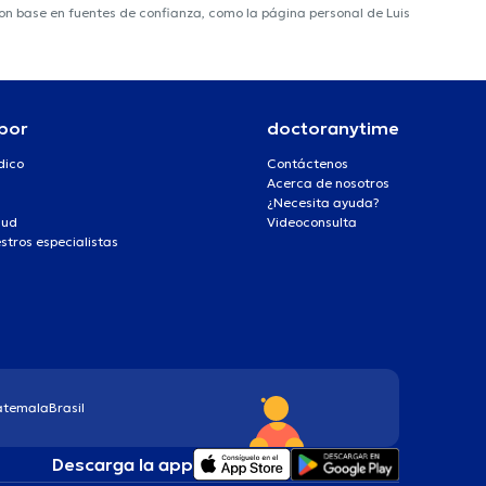
 con base en fuentes de confianza, como la página personal de Luis
por
doctoranytime
dico
Contáctenos
Acerca de nosotros
¿Necesita ayuda?
lud
Videoconsulta
stros especialistas
atemala
Brasil
Descarga la app