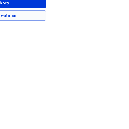
ahora
n médico