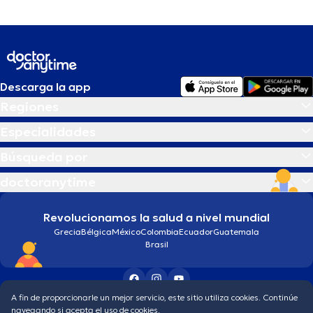
Descarga la app
Regiones
Especialidades
Búsqueda por
doctoranytime
Revolucionamos la salud a nivel mundial
Grecia
Bélgica
México
Colombia
Ecuador
Guatemala
Brasil
A fin de proporcionarle un mejor servicio, este sitio utiliza cookies. Continúe
Condiciones generales
Política de protección de los datos personales
navegando si acepta el uso de cookies.