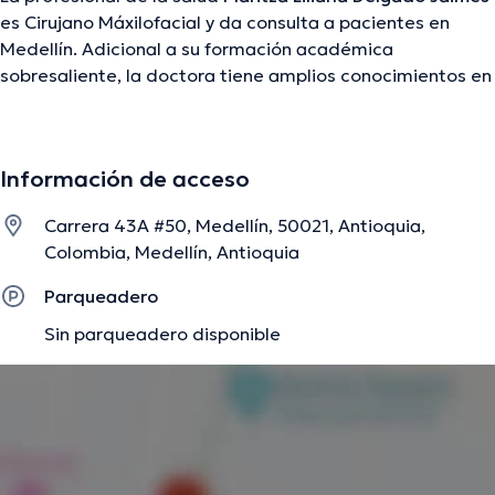
es Cirujano Máxilofacial y da consulta a pacientes en
Medellín. Adicional a su formación académica
sobresaliente, la doctora tiene amplios conocimientos en
su área de especialidad. La doctora tiene numerosos
años de experiencia laboral en su disciplina. Al igual, ella
se ha destacados como miembro de diversas
Información de acceso
asociaciones médicas. Maritza Liliana Delgado Jaimes ha
cooperado en cuantiosas conferencias con la meta de
Carrera 43A #50, Medellín, 50021, Antioquia,
tener una formación continua en su temática de
Colombia, Medellín, Antioquia
especialización y ha difundido importantes ediciones.
Español son los lenguajes operados por la doctora.
Parqueadero
Sin parqueadero disponible
La descripción fue editada por el equipo de doctoranytime, con base en
información verificada.