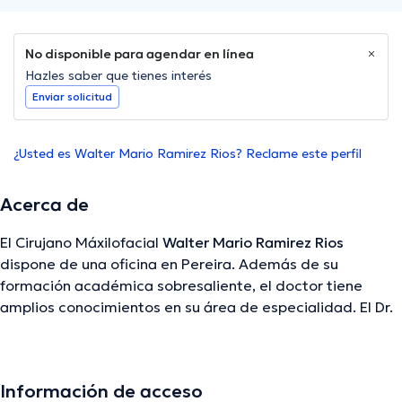
No disponible para agendar en línea
Hazles saber que tienes interés
Enviar solicitud
¿Usted es Walter Mario Ramirez Rios? Reclame este perfil
Acerca de
El Cirujano Máxilofacial
Walter Mario Ramirez Rios
dispone de una oficina en Pereira. Además de su
formación académica sobresaliente, el doctor tiene
amplios conocimientos en su área de especialidad. El Dr.
lleva más de años de experiencia laboral en su área de
especialización. De igual forma, él ha participado como
miembro de diversas asociaciones médicas. Walter Mario
Información de acceso
Ramirez Rios ha formado parte en abundantes