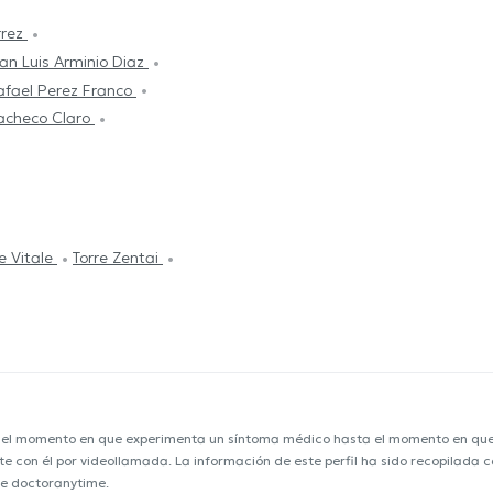
rrez
an Luis Arminio Diaz
afael Perez Franco
checo Claro
e Vitale
Torre Zentai
e el momento en que experimenta un síntoma médico hasta el momento en que s
nte con él por videollamada. La información de este perfil ha sido recopilada
de doctoranytime.