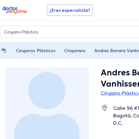
doctoranytime
¿Eres especialista?
Cirujanos Plásticos
Chapinero
Andres Barrera Vanh
Andres B
Vanhisse
Cirujano Plásti
Calle 96 #
Bogotá, Co
D.C.