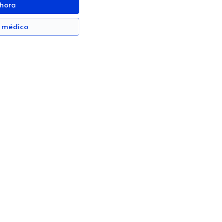
ahora
n médico