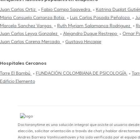
Juan Carlos Ortiz
Fabio Campo Saavedra
Katrina Duplat Gutié
Maria Consuelo Carranza Botia
Luis Carlos Posada Peñaloza
Ju
Marcela Sanchez Vargas
Ruth Myriam Salamanca Rodriguez
R
Juan Carlos Leyva Gonzalez
Alejandro Duque Restrepo
Omar Pa
Juan Carlos Corena Mercado
Gustavo Hincapie
Hospitales Cercanos
Torre El Bambú
FUNDACIÓN COLOMBIANA DE PSICOLOGÍA
Torr
Edificio Elemento
Doctoranytime es una solución integral que asiste al usuario desd
elección, solicitar orientación a través de chat y hablar directame
Andres Barrera Vanhissenhoven y ha sido verificada por el equipo 