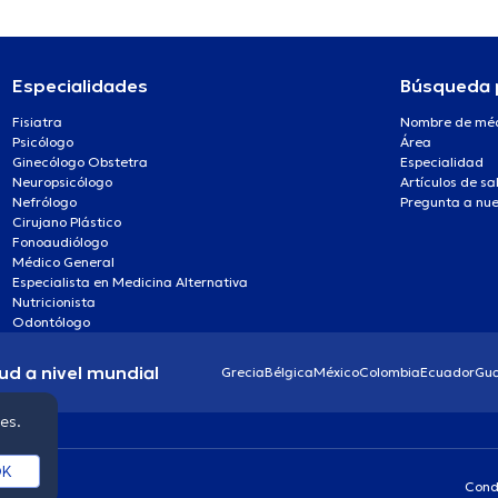
Especialidades
Búsqueda 
Fisiatra
Nombre de mé
Psicólogo
Área
Ginecólogo Obstetra
Especialidad
Neuropsicólogo
Artículos de sa
Nefrólogo
Pregunta a nue
Cirujano Plástico
Fonoaudiólogo
Médico General
Especialista en Medicina Alternativa
Nutricionista
Odontólogo
ud a nivel mundial
Grecia
Bélgica
México
Colombia
Ecuador
Gu
ies.
K
Cond