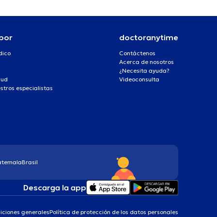
por
doctoranytime
dico
Contáctenos
Acerca de nosotros
¿Necesita ayuda?
lud
Videoconsulta
stros especialistas
atemala
Brasil
Descarga la app
iciones generales
Política de protección de los datos personales