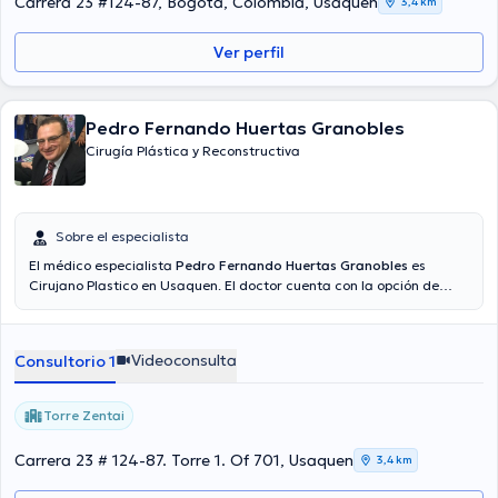
Carrera 23 #124-87, Bogotá, Colombia, Usaquen
3,4 km
Ver perfil
Pedro Fernando Huertas Granobles
Cirugía Plástica y Reconstructiva
Sobre el especialista
El médico especialista
Pedro Fernando Huertas Granobles
es
Cirujano Plastico en Usaquen. El doctor cuenta con la opción de
videollamada. El precio de la consulta con el Dr. Pedro Fernando
Huertas Granobles es de $250000.
Videoconsulta
Consultorio 1
Torre Zentai
Carrera 23 # 124-87. Torre 1. Of 701, Usaquen
3,4 km