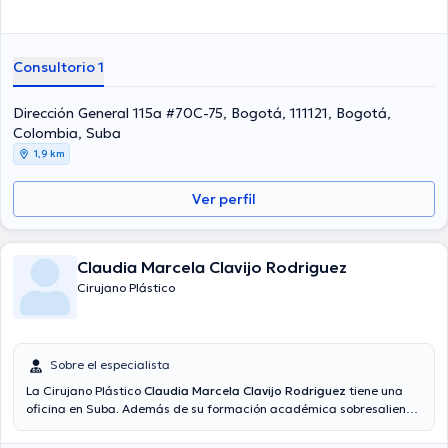
Consultorio 1
Dirección General 115a #70C-75, Bogotá, 111121, Bogotá,
Colombia, Suba
1,9 km
Ver perfil
Claudia Marcela Clavijo Rodriguez
Cirujano Plástico
Sobre el especialista
La Cirujano Plástico
Claudia Marcela Clavijo Rodriguez
tiene una
oficina en Suba. Además de su formación académica sobresaliente,
la doctora tiene amplios conocimientos en su área de especialidad.
La Dra. tiene numerosos años de experiencia laboral en su campo