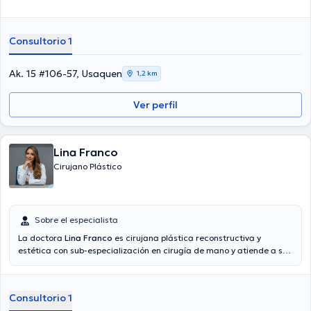
Consultorio 1
Ak. 15 #106-57, Usaquen
1,2 km
Ver perfil
Lina Franco
Cirujano Plástico
Sobre el especialista
La doctora
Lina Franco
es cirujana plástica reconstructiva y
estética con sub-especialización en cirugía de mano y atiende a sus
pacientes en su consultorio privado ubicado en Bogotá. Estudió
medicina y cirugía plástica en la Fundación Universitaria de
Ciencias de la Salud y años más tarde hizo realizó otra
Consultorio 1
especialización la misma universidad en cirugía de mano. Además,