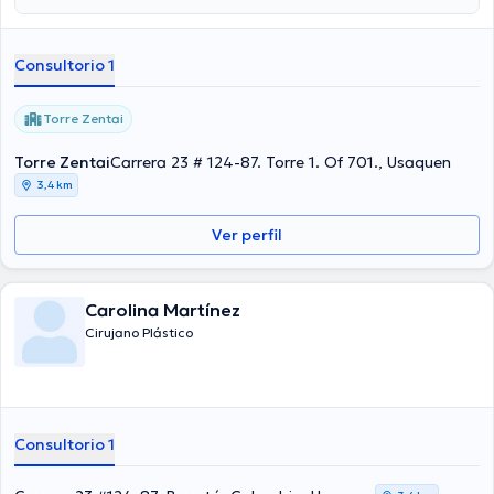
Salamanca es de a partir de $100000. En su consultorio abarca
todo lo relacionado con Abdominoplastia, Aumento de senos,
Liposucción, Rinoplastia.
Consultorio 1
Torre Zentai
Torre Zentai
Carrera 23 # 124-87. Torre 1. Of 701., Usaquen
3,4 km
Ver perfil
Carolina Martínez
Cirujano Plástico
Consultorio 1