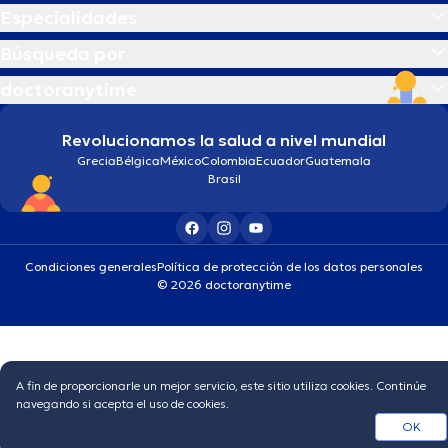
Especialidades
Búsqueda por
doctoranytime
Revolucionamos la salud a nivel mundial
Grecia
Bélgica
México
Colombia
Ecuador
Guatemala
Brasil
Condiciones generales
Política de protección de los datos personales
© 2026 doctoranytime
A fin de proporcionarle un mejor servicio, este sitio utiliza cookies. Continúe
navegando si acepta el uso de cookies.
OK