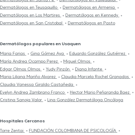
Dermatólogos en Teusaquillo
Dermatólogos en Armenia
Dermatólogos en Los Martires
Dermatólogos en Kennedy
Dermatólogos en San Cristobal
Dermatólogos en Pasto
Dermatólogos populares en Usaquen
Maria Farias
Gina Gómez Aya
Eduardo González Gutiérrez
María Andrea Ocampo Perez
Miguel Olmos
Edgar Olmos Olmos
Yudy Pinzón
Diana Infante
Maria Liliana Mariño Alvarez
Claudia Marcela Rochel Granados
Claudia Vanessa Giraldo Castañeda
Evelyn Andrea Zambrano Franco
Hector Mario Peñaranda Baez
Cristina Sanoja Valor
Lina González Dermatóloga Oncóloga
Hospitales Cercanos
Torre Zentai
FUNDACIÓN COLOMBIANA DE PSICOLOGÍA