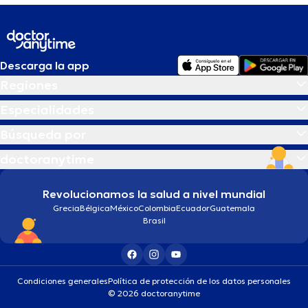
Descarga la app
Regiones
Especialidades
Búsqueda por
doctoranytime
Revolucionamos la salud a nivel mundial
Grecia
Bélgica
México
Colombia
Ecuador
Guatemala
Brasil
Condiciones generales
Política de protección de los datos personales
© 2026 doctoranytime