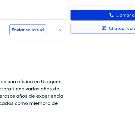
Llamar 
Chatear co
Enviar solicitud
 en una oficina en Usaquen.
tora tiene varios años de
merosos años de experiencia
stacados como miembro de
riguez ha cooperado en
ón continua en su disciplina
spañol es el idioma principal