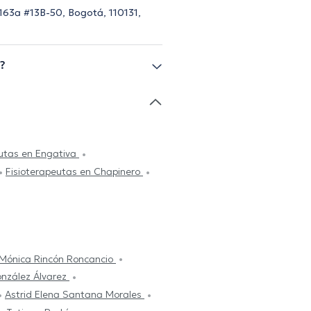
 163a #13B-50, Bogotá, 110131,
?
eutas en Engativa
Fisioterapeutas en Chapinero
Mónica Rincón Roncancio
onzález Álvarez
Astrid Elena Santana Morales