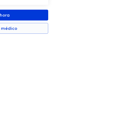
ahora
n médico