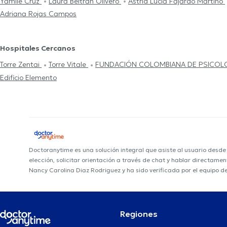
Yamile Cruz
Laura Beltrán Olivero
Astrid Lucia Fajardo Martino
Adriana Rojas Campos
Hospitales Cercanos
Torre Zentai
Torre Vitale
FUNDACIÓN COLOMBIANA DE PSICOL
Edificio Elemento
Doctoranytime es una solución integral que asiste al usuario desd
elección, solicitar orientación a través de chat y hablar directame
Nancy Carolina Diaz Rodriguez y ha sido verificada por el equipo d
Regiones