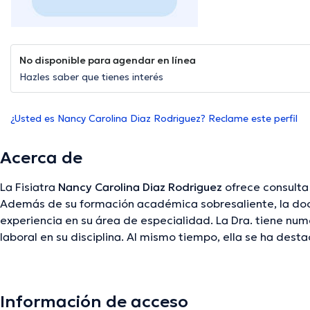
No disponible para agendar en línea
Hazles saber que tienes interés
¿Usted es Nancy Carolina Diaz Rodriguez? Reclame este perfil
Acerca de
La Fisiatra
Nancy Carolina Diaz Rodriguez
ofrece consulta
Además de su formación académica sobresaliente, la doc
experiencia en su área de especialidad. La Dra. tiene nu
laboral en su disciplina. Al mismo tiempo, ella se ha de
diversas asociaciones médicas. Nancy Carolina Diaz Rod
considerables conferencias con el fin de tener una formaci
de especialización y ha compartido diferentes artículos. E
Información de acceso
hablado por la especialista.