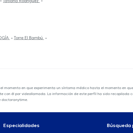
Tatiana Rodríguez
OGÍA
Torre El Bambú
e el momento en que experimenta un síntoma médico hasta el momento en que s
nte con él por videollamada. La información de este perfil ha sido recopilada
e doctoranytime.
Especialidades
Búsqueda 