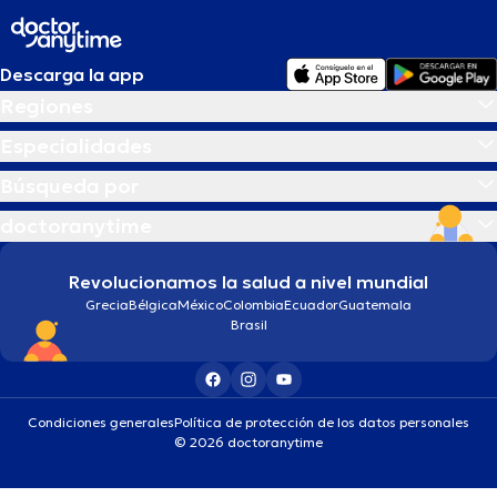
Descarga la app
Regiones
Especialidades
Búsqueda por
doctoranytime
Revolucionamos la salud a nivel mundial
Grecia
Bélgica
México
Colombia
Ecuador
Guatemala
Brasil
Condiciones generales
Política de protección de los datos personales
© 2026 doctoranytime