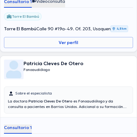
Videoconsulta
Consultorio 1
Torre El Bambú
Torre El Bambú
Calle 90 #19a-49. Of. 203, Usaquen
4,8 km
Ver perfil
Patricia Cleves De Otero
Fonoaudiólogo
Sobre el especialista
La doctora
Patricia Cleves De Otero
es Fonoaudiólogo y da
consulta a pacientes en Barrios Unidos. Adicional a su formación
académica sobresaliente, la doctora tiene amplios conocimientos
en su área de especialidad. La profesional de la salud tiene varios
años de experiencia laboral en su temática de estudio. De igual
Consultorio 1
manera, ella se ha desempeñado como miembro de diversas
asociaciones médicas. Patricia Cleves De Otero ha colaborado en