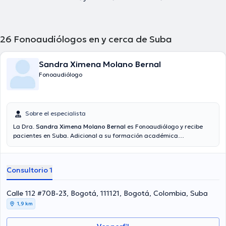
26
Fonoaudiólogos en y cerca de Suba
Sandra Ximena Molano Bernal
Fonoaudiólogo
Sobre el especialista
La Dra.
Sandra Ximena Molano Bernal
es Fonoaudiólogo y recibe
pacientes en Suba. Adicional a su formación académica
sobresaliente, la doctora tiene amplios conocimientos en su área de
especialidad. La doctora cuenta con varios años de experiencia
laboral en su área de especialización. También, ella se ha
Consultorio 1
desempeñado como miembro de diversas asociaciones médicas.
Sandra Ximena Molano Bernal ha cooperado en considerables
conferencias con el objetivo de tener una formación continua en su
Calle 112 #70B-23, Bogotá, 111121, Bogotá, Colombia, Suba
ámbito de especialización y ha compartido numerosas
1,9 km
publicaciones. La consulta se puede llevar a cabo en Español.