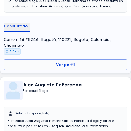
La Fonoaudiólogo
Luz Helena Duenas Hernandez
ofrece consulta en
una oficina en Fontibon. Adicional a su formación académica
sobresaliente, la doctora tiene amplios conocimientos en su área de
especialidad. La Dra. tiene varios años de experiencia laboral en su
temática de estudio. De igual manera, ella se ha desempeñado
Consultorio 1
como miembro de diversas asociaciones médicas. Luz Helena
Duenas Hernandez ha contribuido en múltiples conferencias con la
meta de tener una formación continua en su disciplina de
Carrera 16 #8246, Bogotá, 110221, Bogotá, Colombia,
especialización y ha anunciado diversos artículos. Por último, la Dra.
Chapinero
puede hablar Español en su consultorio.
5,6 km
Ver perfil
Juan Augusto Peñaranda
Fonoaudiólogo
Sobre el especialista
El médico
Juan Augusto Peñaranda
es Fonoaudiólogo y ofrece
consulta a pacientes en Usaquen. Adicional a su formación