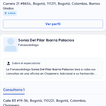
considerables conferencias con la finalidad de tener una formación
Carrera 21 #8654, Bogotá, 111211, Bogotá, Colombia, Barrios
continua en su disciplina de especialización y ha anunciado
Unidos
numerosos artículos. Para finalizar, la profesional de la salud puede
4,8 km
hablar en Español.
Ver perfil
Sonia Del Pilar Ibarra Palacios
Fonoaudiólogo
Sobre el especialista
La Fonoaudiólogo
Sonia Del Pilar Ibarra Palacios
leva a cabo sus
consultas en una oficina en Chapinero. Adicional a su formación
académica sobresaliente, la doctora tiene experiencia en su área
de especialidad. La doctora lleva más de años de experiencia
laboral en su área de especialización. Incluso, ella se ha
Consultorio 1
desempeñado como miembro de diversas asociaciones médicas.
Sonia Del Pilar Ibarra Palacios ha cooperado en considerables
conferencias con la meta de tener una formación continua en su
Calle 83 #19-36, Bogotá, 110221, Bogotá, Colombia,
disciplina de especialización y ha difundido numerosos artículos.
Chapinero