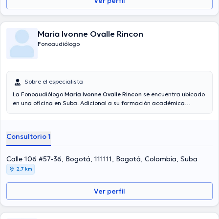
Ver perfil
Maria Ivonne Ovalle Rincon
Fonoaudiólogo
Sobre el especialista
La Fonoaudiólogo
Maria Ivonne Ovalle Rincon
se encuentra ubicado
en una oficina en Suba. Adicional a su formación académica
sobresaliente, la doctora tiene amplios conocimientos en su área de
especialidad. La profesional de la salud tiene varios años de
experiencia laboral en su temática de estudio. Asimismo, ella se ha
Consultorio 1
destacados como miembro de diversas asociaciones médicas.
Maria Ivonne Ovalle Rincon ha cooperado en considerables
conferencias con el objetivo de tener una formación continua en su
Calle 106 #57-36, Bogotá, 111111, Bogotá, Colombia, Suba
ámbito de especialización y ha compartido importantes ediciones.
2,7 km
Para finalizar, la profesional de la salud puede hablar Español en su
consultorio.
Ver perfil