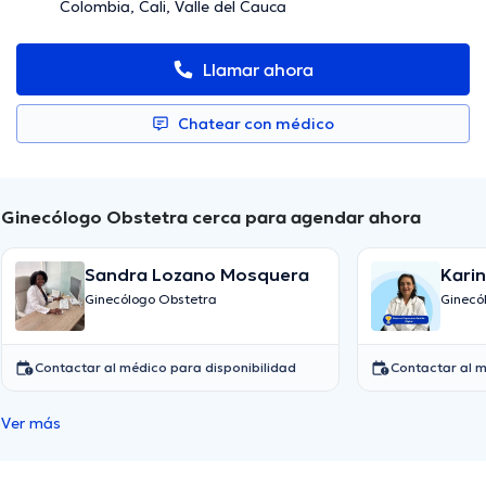
Colombia, Cali, Valle del Cauca
Llamar ahora
Chatear con médico
Ginecólogo Obstetra cerca para agendar ahora
Sandra Lozano Mosquera
Kari
Ginecólogo Obstetra
Ginecó
Contactar al médico para disponibilidad
Contactar al m
Ver más