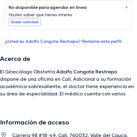
No disponible para agendar en línea
Hazles saber que tienes interés
Enviar solicitud
¿Usted es Adolfo Congote Restrepo? Reclame este perfil
Acerca de
El Ginecólogo Obstetra
Adolfo Congote Restrepo
dispone de una oficina en Cali. Adicional a su formación
académica sobresaliente, el doctor tiene experiencia en
su área de especialidad. El médico cuenta con varios
años de experiencia laboral en su disciplina. Asimismo, él
se ha desempeñado como miembro de diversas
asociaciones médicas. Adolfo Congote Restrepo ha
Información de acceso
compartido en innumerables conferencias con el objetivo
de tener una formación continua en su ámbito de
Carrera 98 #18-49, Cali, 760032, Valle del Cauca,