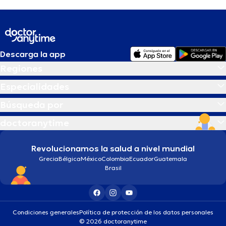
Descarga la app
Regiones
Especialidades
Búsqueda por
doctoranytime
Revolucionamos la salud a nivel mundial
Grecia
Bélgica
México
Colombia
Ecuador
Guatemala
Brasil
Condiciones generales
Política de protección de los datos personales
© 2026 doctoranytime