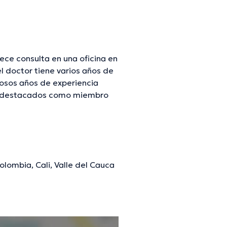
ece consulta en una oficina en
 doctor tiene varios años de
rosos años de experiencia
 ha destacados como miembro
 Guerrón ha participado en
ción continua en su campo de
añol es el idioma principal
olombia, Cali, Valle del Cauca
mación verificada.