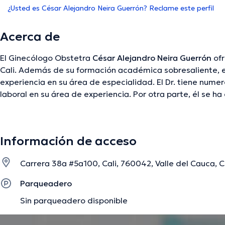
¿Usted es César Alejandro Neira Guerrón? Reclame este perfil
Acerca de
El Ginecólogo Obstetra
César Alejandro Neira Guerrón
ofr
Cali. Además de su formación académica sobresaliente, el
experiencia en su área de especialidad. El Dr. tiene nume
laboral en su área de experiencia. Por otra parte, él se
de diversas asociaciones médicas. César Alejandro Neira
abundantes conferencias con la meta de tener una forma
especialización y ha publicado importantes ediciones. Esp
Información de acceso
manejados por el médico.
Carrera 38a #5a100, Cali, 760042, Valle del Cauca, C
La descripción fue editada por el equipo de doctoranytime, con base en infor
Parqueadero
Sin parqueadero disponible