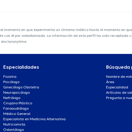
e el momento en que experimenta un síntoma médico hasta el momento en que s
nte con él por videollamada. La información de este perfil ha sido recopilada
e doctoranytime.
Especialidades
Búsqueda 
Fisiatra
Nombre de mé
Psicólogo
Área
Ginecólogo Obstetra
Especialidad
Neuropsicólogo
Artículos de sa
Nefrólogo
Pregunta a nue
Cirujano Plástico
Fonoaudiólogo
Médico General
Especialista en Medicina Alternativa
Nutricionista
Odontólogo