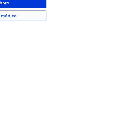
ahora
n médico