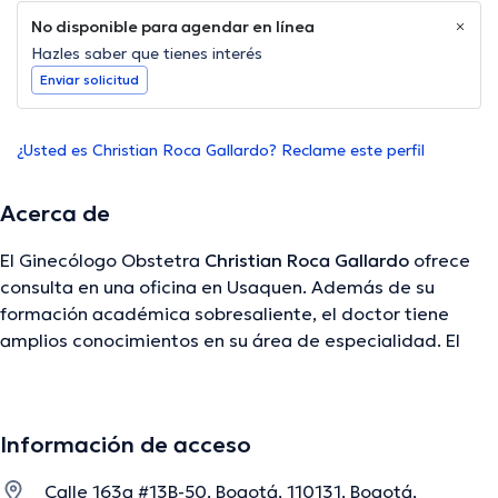
No disponible para agendar en línea
Hazles saber que tienes interés
Enviar solicitud
¿Usted es Christian Roca Gallardo? Reclame este perfil
Acerca de
El Ginecólogo Obstetra
Christian Roca Gallardo
ofrece
consulta en una oficina en Usaquen. Además de su
formación académica sobresaliente, el doctor tiene
amplios conocimientos en su área de especialidad. El
profesional de la salud cuenta con muchos años de
experiencia laboral en su área de especialización. De
igual manera, él se ha desempeñado como miembro de
Información de acceso
la Asociación Bogotana de Obstetricia y Ginecología,
2003, Federación Colombiana de Obstetricia y
Calle 163a #13B-50, Bogotá, 110131, Bogotá,