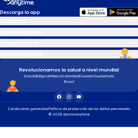
Descarga la app
Regiones
Especialidades
Búsqueda por
doctoranytime
Revolucionamos la salud a nivel mundial
Grecia
Bélgica
México
Colombia
Ecuador
Guatemala
Brasil
Condiciones generales
Política de protección de los datos personales
© 2026 doctoranytime