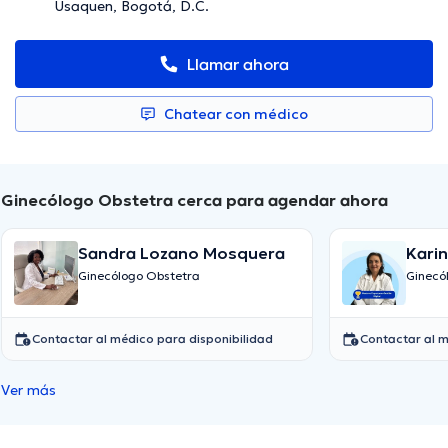
Usaquen, Bogotá, D.C.
Llamar ahora
Chatear con médico
Ginecólogo Obstetra cerca para agendar ahora
Sandra Lozano Mosquera
Kari
Ginecólogo Obstetra
Ginecó
Contactar al médico para disponibilidad
Contactar al m
Ver más