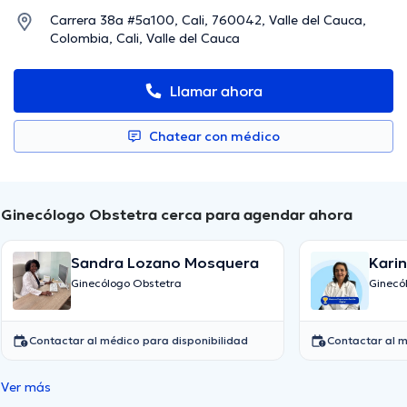
Carrera 38a #5a100, Cali, 760042, Valle del Cauca,
Colombia, Cali, Valle del Cauca
Llamar ahora
Chatear con médico
Ginecólogo Obstetra cerca para agendar ahora
Sandra Lozano Mosquera
Kari
Ginecólogo Obstetra
Ginecó
Contactar al médico para disponibilidad
Contactar al m
Ver más