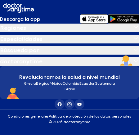
Descarga la app
Regiones
Especialidades
Búsqueda por
doctoranytime
Revolucionamos la salud a nivel mundial
Grecia
Bélgica
México
Colombia
Ecuador
Guatemala
Brasil
Condiciones generales
Política de protección de los datos personales
© 2026 doctoranytime