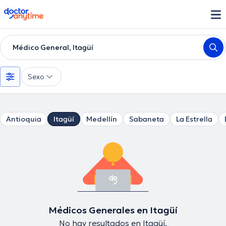
doctoranytime
Médico General, Itagüí
Sexo
Antioquia
Itagüí
Medellín
Sabaneta
La Estrella
Médicos Generales en Itagüí
No hay resultados en Itagüí.