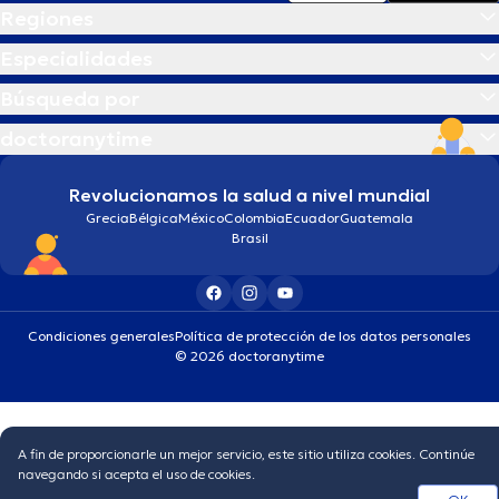
Regiones
Especialidades
Búsqueda por
doctoranytime
Revolucionamos la salud a nivel mundial
Grecia
Bélgica
México
Colombia
Ecuador
Guatemala
Brasil
Condiciones generales
Política de protección de los datos personales
© 2026 doctoranytime
A fin de proporcionarle un mejor servicio, este sitio utiliza cookies. Continúe
navegando si acepta el uso de cookies.