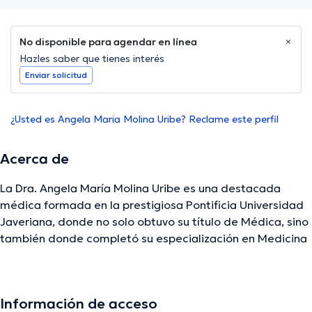
No disponible para agendar en línea
Hazles saber que tienes interés
Enviar solicitud
¿Usted es Angela Maria Molina Uribe? Reclame este perfil
Acerca de
La Dra. Angela María Molina Uribe es una destacada
médica formada en la prestigiosa Pontificia Universidad
Javeriana, donde no solo obtuvo su título de Médica, sino
también donde completó su especialización en Medicina
Interna, destacándose como una profesional
comprometida con la salud y el bienestar de sus
pacientes. Como Coordinadora Clínica de
Información de acceso
Anticoagulación en Colsubsidio, la Dra. Molina Uribe