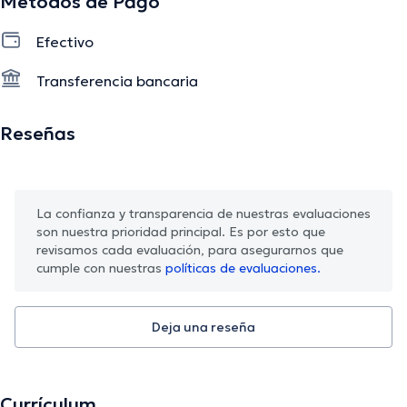
Métodos de Pago
formación en la Pontificia Universidad Javeriana refuerza
su prestigio como profesional de la salud altamente
Efectivo
capacitada.
Transferencia bancaria
La descripción fue editada por el equipo de doctoranytime, con base en
Reseñas
información verificada.
La confianza y transparencia de nuestras evaluaciones
son nuestra prioridad principal. Es por esto que
revisamos cada evaluación, para asegurarnos que
cumple con nuestras
políticas de evaluaciones.
Deja una reseña
Currículum