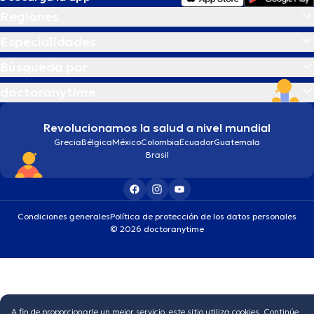
Regiones
Especialidades
Búsqueda por
doctoranytime
Revolucionamos la salud a nivel mundial
Grecia
Bélgica
México
Colombia
Ecuador
Guatemala
Brasil
Condiciones generales
Política de protección de los datos personales
© 2026 doctoranytime
A fin de proporcionarle un mejor servicio, este sitio utiliza cookies. Continúe