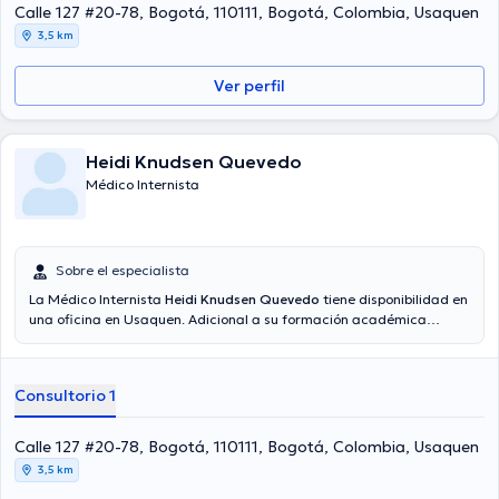
intención de tener una formación continua en su ámbito de
Calle 127 #20-78, Bogotá, 110111, Bogotá, Colombia, Usaquen
especialización y ha publicado numerosos comunicados.
3,5 km
Finalmente, el Dr. puede hablar Español en su consultorio.
Ver perfil
Heidi Knudsen Quevedo
Médico Internista
Sobre el especialista
La Médico Internista
Heidi Knudsen Quevedo
tiene disponibilidad en
una oficina en Usaquen. Adicional a su formación académica
sobresaliente, la doctora tiene amplios conocimientos en su área de
especialidad. La profesional de la salud posee años de experiencia
laboral en su ámbito de estudio. Además, ella se ha destacados
Consultorio 1
como miembro de diversas asociaciones médicas. Heidi Knudsen
Quevedo ha participado en diversas conferencias con el ideal de
tener una formación continua en su disciplina de especialización y
Calle 127 #20-78, Bogotá, 110111, Bogotá, Colombia, Usaquen
ha compartido diferentes artículos. Español es el idioma principal
3,5 km
hablado por la doctora.