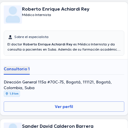
Roberto Enrique Achiardi Rey
Médico Internista
Sobre el especialista
El doctor
Roberto Enrique Achiardi Rey
es Médico Internista y da
consulta a pacientes en Suba. Además de su formación académica
sobresaliente, el doctor tiene varios años de experiencia en su área
de especialidad. El doctor tiene varios años de experiencia laboral
en su ámbito de estudio. Incluso, él se ha desempeñado como
Consultorio 1
miembro de diversas asociaciones médicas. Roberto Enrique
Achiardi Rey ha intervenido en diversas conferencias con la meta
de tener una formación continua en su disciplina de especialización
Dirección General 115a #70C-75, Bogotá, 111121, Bogotá,
y ha publicado diferentes ediciones. Español es el idioma principal
Colombia, Suba
usados por el Dr.
1,9 km
Ver perfil
Sander David Calderon Barrera