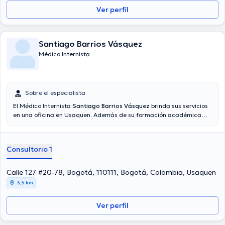
Ver perfil
Santiago Barrios Vásquez
Médico Internista
Sobre el especialista
El Médico Internista
Santiago Barrios Vásquez
brinda sus servicios
en una oficina en Usaquen. Además de su formación académica
sobresaliente, el doctor tiene experiencia en su área de
especialidad. El Dr. cuenta con varios años de experiencia laboral en
su área de experiencia. Además, él se ha desempeñado como
Consultorio 1
miembro de diversas asociaciones médicas. Santiago Barrios
Vásquez ha participado en diversas conferencias con la meta de
tener una formación continua en su temática de especialización y
Calle 127 #20-78, Bogotá, 110111, Bogotá, Colombia, Usaquen
ha difundido importantes artículos. Cabe resaltar que, el médico
3,5 km
puede hablar en Español.
Ver perfil