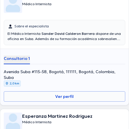
Médico Internista
Sobre el especialista
El Médico Internista
Sander David Calderon Barrera
dispone de una
oficina en Suba. Además de su formación académica sobresaliente,
el doctor tiene varios años de experiencia en su área de
especialidad. El Dr. posee años de experiencia laboral en su ámbito
de estudio. De igual manera, él se ha desempeñado como miembro
Consultorio 1
de diversas asociaciones médicas. Sander David Calderon Barrera
ha contribuido en considerables conferencias con el ideal de tener
una formación continua en su campo de especialización y ha
Avenida Suba #115-58, Bogotá, 111111, Bogotá, Colombia,
anunciado importantes comunicados. Español es el idioma principal
Suba
hablado por el profesional de la salud.
2,0 km
Ver perfil
Esperanza Martinez Rodriguez
Médico Internista