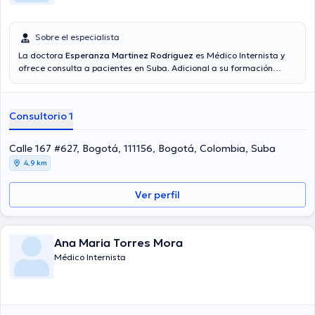
Sobre el especialista
La doctora
Esperanza Martinez Rodriguez
es Médico Internista y
ofrece consulta a pacientes en Suba. Adicional a su formación
académica sobresaliente, la doctora tiene varios años de
experiencia en su área de especialidad. La Dra. cuenta con varios
años de experiencia laboral en su disciplina. Adicionalmente, ella se
Consultorio 1
ha desempeñado como miembro de diversas asociaciones médicas.
Esperanza Martinez Rodriguez ha cooperado en abundantes
conferencias con la intención de lograr tener una formación
Calle 167 #627, Bogotá, 111156, Bogotá, Colombia, Suba
continua en su ámbito de especialización y ha anunciado numerosos
4,9 km
comunicados. Español es el idioma principal usados por la Dra.
Ver perfil
Ana Maria Torres Mora
Médico Internista