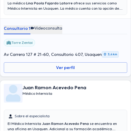
La médico
Lina Paola Fajardo Latorre
ofrece sus servicios como
Médico Internista en Usaquen. La médico cuenta con la opción de
consulta mediante video. Aseguradoras tales como Sura son
aceptadas. El precio de la consulta con la doctora Lina Paola
Fajardo Latorre es de gratis.
Videoconsulta
Consultorio 1
Torre Zentai
Av Carrera 127 # 21-60, Consultorio 407, Usaquen
3,4 km
Ver perfil
Juan Ramon Acevedo Pena
Médico Internista
Sobre el especialista
El Médico Internista
Juan Ramon Acevedo Pena
se encuentra en
una oficina en Usaquen. Adicional a su formación académica