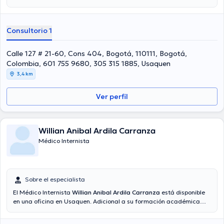
sobresaliente, el doctor tiene experiencia en su área de
especialidad. El Dr. cuenta con muchos años de experiencia laboral
en su área de experiencia. Adicionalmente, él se ha desempeñado
Consultorio 1
como miembro de diversas asociaciones médicas. Juan Ramon
Acevedo Pena ha participado en múltiples conferencias con la
intención de lograr tener una formación continua en su campo de
Calle 127 # 21-60, Cons 404, Bogotá, 110111, Bogotá,
especialización y ha compartido importantes publicaciones. Español
Colombia, 601 755 9680, 305 315 1885, Usaquen
es el idioma principal que maneja el Dr.
3,4 km
Ver perfil
Willian Anibal Ardila Carranza
Médico Internista
Sobre el especialista
El Médico Internista
Willian Anibal Ardila Carranza
está disponible
en una oficina en Usaquen. Adicional a su formación académica
sobresaliente, el doctor tiene varios años de experiencia en su área
de especialidad. El doctor lleva más de años de experiencia laboral