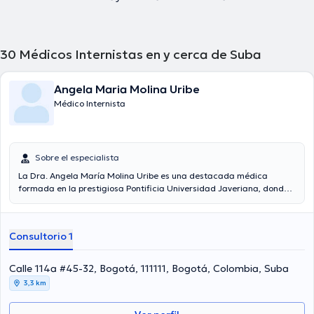
30
Médicos Internistas en y cerca de Suba
Angela Maria Molina Uribe
Médico Internista
Sobre el especialista
La Dra. Angela María Molina Uribe es una destacada médica
formada en la prestigiosa Pontificia Universidad Javeriana, donde
no solo obtuvo su título de Médica, sino también donde completó su
especialización en Medicina Interna, destacándose como una
profesional comprometida con la salud y el bienestar de sus
Consultorio 1
pacientes. Como Coordinadora Clínica de Anticoagulación en
Colsubsidio, la Dra. Molina Uribe desempeña un papel crucial en el
cuidado de los pacientes que requieren terapia anticoagulante. Su
Calle 114a #45-32, Bogotá, 111111, Bogotá, Colombia, Suba
experiencia y conocimiento en este ámbito son esenciales para
3,3 km
garantizar un manejo seguro y eficaz de los pacientes que
enfrentan condiciones médicas que requieren esta forma de