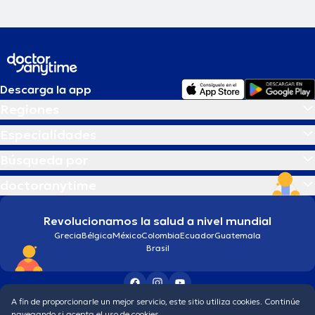
Descarga la app
Regiones
Especialidades
Búsqueda por
doctoranytime
Revolucionamos la salud a nivel mundial
Grecia
Bélgica
México
Colombia
Ecuador
Guatemala
Brasil
A fin de proporcionarle un mejor servicio, este sitio utiliza cookies. Continúe
Condiciones generales
Política de protección de los datos personales
navegando si acepta el uso de cookies.