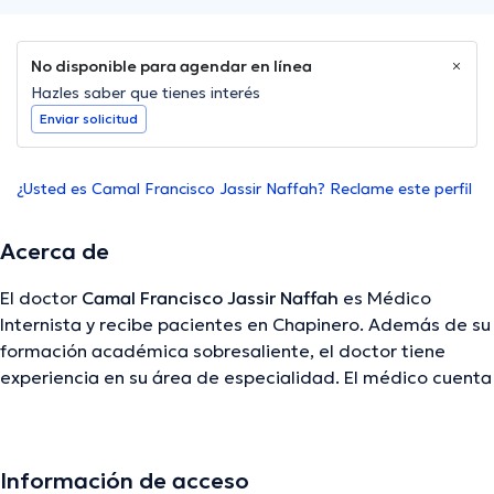
No disponible para agendar en línea
Hazles saber que tienes interés
Enviar solicitud
¿Usted es Camal Francisco Jassir Naffah? Reclame este perfil
Acerca de
El doctor
Camal Francisco Jassir Naffah
es Médico
Internista y recibe pacientes en Chapinero. Además de su
formación académica sobresaliente, el doctor tiene
experiencia en su área de especialidad. El médico cuenta
con muchos años de experiencia laboral en su campo de
estudio. Al igual, él se ha desempeñado como miembro
de diversas asociaciones médicas. Camal Francisco
Información de acceso
Jassir Naffah ha participado en múltiples conferencias