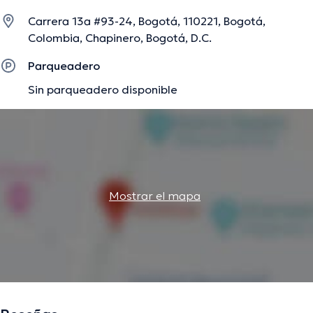
con la meta de tener una formación continua en su
Carrera 13a #93-24, Bogotá, 110221, Bogotá,
ámbito de especialización y ha difundido diferentes
Colombia, Chapinero, Bogotá, D.C.
ediciones. Español es el idioma principal usados por el
doctor.
Parqueadero
Sin parqueadero disponible
La descripción fue editada por el equipo de doctoranytime, con base en
información verificada.
Mostrar el mapa