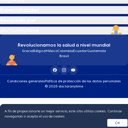
Especialidades
Búsqueda por
doctoranytime
Revolucionamos la salud a nivel mundial
Grecia
Bélgica
México
Colombia
Ecuador
Guatemala
Brasil
Condiciones generales
Política de protección de los datos personales
© 2026 doctoranytime
A fin de proporcionarle un mejor servicio, este sitio utiliza cookies. Continúe
navegando si acepta el uso de cookies.
OK