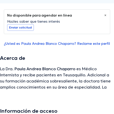
No disponible para agendar en línea
Hazles saber que tienes interés
Enviar solicitud
¿Usted es Paula Andrea Blanco Chaparro? Reclame este perfil
Acerca de
La Dra.
Paula Andrea Blanco Chaparro
es Médico
Internista y recibe pacientes en Teusaquillo. Adicional a
su formación académica sobresaliente, la doctora tiene
amplios conocimientos en su área de especialidad. La
profesional de la salud cuenta con varios años de
experiencia laboral en su ámbito de estudio. Además,
ella se ha destacados como miembro de diversas
Información de acceso
asociaciones médicas. Paula Andrea Blanco Chaparro ha