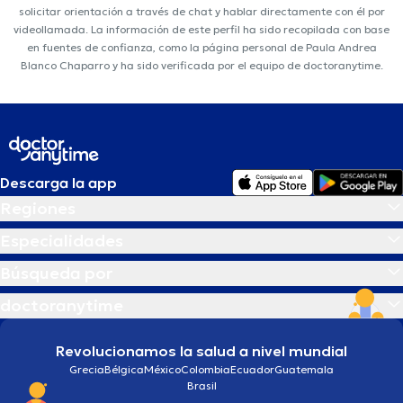
solicitar orientación a través de chat y hablar directamente con él por
videollamada. La información de este perfil ha sido recopilada con base
en fuentes de confianza, como la página personal de Paula Andrea
Blanco Chaparro y ha sido verificada por el equipo de doctoranytime.
Descarga la app
Regiones
Especialidades
Búsqueda por
doctoranytime
Revolucionamos la salud a nivel mundial
Grecia
Bélgica
México
Colombia
Ecuador
Guatemala
Brasil