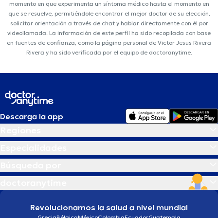
momento en que experimenta un síntoma médico hasta el momento en
que se resuelve, permitiéndole encontrar el mejor doctor de su elección,
solicitar orientación a través de chat y hablar directamente con él por
videollamada. La información de este perfil ha sido recopilada con base
en fuentes de confianza, como la página personal de Victor Jesus Rivera
Rivera y ha sido verificada por el equipo de doctoranytime.
Descarga la app
Regiones
Especialidades
Búsqueda por
doctoranytime
Revolucionamos la salud a nivel mundial
Grecia
Bélgica
México
Colombia
Ecuador
Guatemala