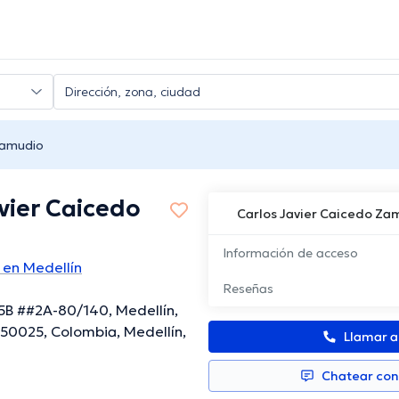
Zamudio
vier Caicedo
Carlos Javier Caicedo Za
Información de acceso
 en Medellín
Reseñas
5B ##2A-80/140, Medellín,
 50025, Colombia, Medellín,
Llamar 
Chatear co