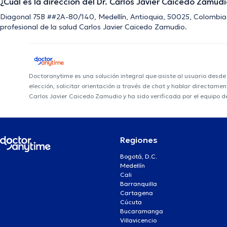
¿Cuál es la dirección del Dr. Carlos Javier Caicedo Zamud
Diagonal 75B ##2A-80/140, Medellín, Antioquia, 50025, Colombia, M
profesional de la salud Carlos Javier Caicedo Zamudio.
Doctoranytime es una solución integral que asiste al usuario desd
elección, solicitar orientación a través de chat y hablar directame
Carlos Javier Caicedo Zamudio y ha sido verificada por el equipo 
Regiones
Bogotá, D.C.
Medellín
Cali
Barranquilla
Cartagena
Cúcuta
Bucaramanga
Villavicencio