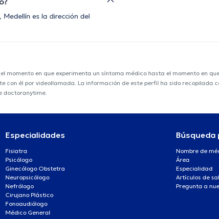
io?
edellín es la dirección del
e el momento en que experimenta un síntoma médico hasta el momento en que s
nte con él por videollamada. La información de este perfil ha sido recopilada
de doctoranytime.
Especialidades
Búsqueda 
Fisiatra
Nombre de mé
Psicólogo
Área
Ginecólogo Obstetra
Especialidad
Neuropsicólogo
Artículos de sa
Nefrólogo
Pregunta a nue
Cirujano Plástico
Fonoaudiólogo
Médico General