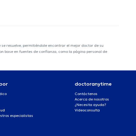
e resuelve, permitiéndole encontrar el mejor doctor de su
 con base en fuentes de confianza, como la página personal de
por
doctoranytime
dico
Contáctenos
Acerca de nosotros
¿Necesita ayuda?
lud
Videoconsulta
stros especialistas