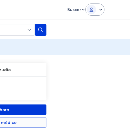
Buscar
mudio
ahora
n médico