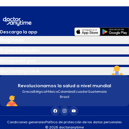
Descarga la app
Regiones
Especialidades
Búsqueda por
doctoranytime
Revolucionamos la salud a nivel mundial
Grecia
Bélgica
México
Colombia
Ecuador
Guatemala
Brasil
Condiciones generales
Política de protección de los datos personales
© 2026 doctoranytime