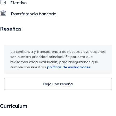
odontólogas más respetadas en la ciudad de Medellín,
Efectivo
donde es ampliamente reconocida y apreciada por su
Transferencia bancaria
dedicación inquebrantable al cuidado dental y bienestar
general de sus pacientes.
Reseñas
La descripción fue editada por el equipo de doctoranytime, con base en
información verificada.
La confianza y transparencia de nuestras evaluaciones
son nuestra prioridad principal. Es por esto que
revisamos cada evaluación, para asegurarnos que
cumple con nuestras
políticas de evaluaciones.
Deja una reseña
Currículum