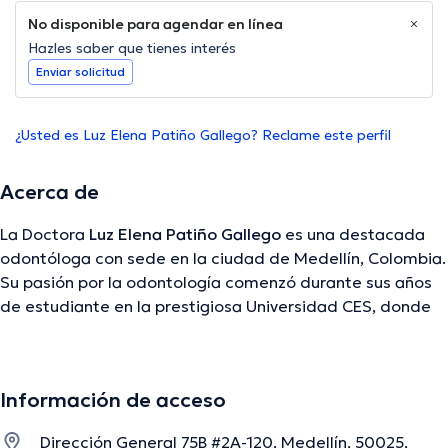
No disponible para agendar en línea
Hazles saber que tienes interés
Enviar solicitud
¿Usted es Luz Elena Patiño Gallego? Reclame este perfil
Acerca de
La Doctora
Luz Elena Patiño Gallego
es una destacada
odontóloga con sede en la ciudad de Medellín, Colombia.
Su pasión por la odontología comenzó durante sus años
de estudiante en la prestigiosa Universidad CES, donde
se graduó con honores y obtuvo su título de
especialización en esta área. Con más de una década de
experiencia en el campo de la odontología, la Dra. Patiño
Información de acceso
Gallego se ha destacado por su enfoque centrado en el
paciente y su dedicación para proporcionar tratamientos
Dirección General 75B #2A-120, Medellín, 50025,