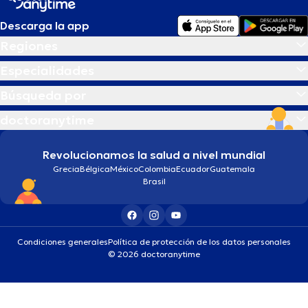
Descarga la app
Regiones
Especialidades
Búsqueda por
doctoranytime
Revolucionamos la salud a nivel mundial
Grecia
Bélgica
México
Colombia
Ecuador
Guatemala
Brasil
Condiciones generales
Política de protección de los datos personales
© 2026 doctoranytime