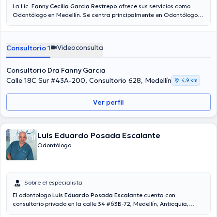
La Lic.
Fanny Cecilia Garcia Restrepo
ofrece sus servicios como
Odontólogo en Medellín. Se centra principalmente en Odontólogo.
Si lo requiere, tendrá la opción de obtener una cita mediante
consulta mediante video. El precio de la consulta con la licenciada
Fanny Cecilia Garcia Restrepo es de $90000. En su consultorio
Videoconsulta
Consultorio 1
abarca todo lo relacionado con Análisis de salud bucal.
Consultorio Dra Fanny Garcia
Calle 18C Sur #43A-200, Consultorio 628, Medellín
4,9 km
Ver perfil
Luis Eduardo Posada Escalante
Odontólogo
Sobre el especialista
El odontologo
Luis Eduardo Posada Escalante
cuenta con
consultorio privado en la calle 34 #63B-72, Medellín, Antioquia,
Colombia con mas de 25 años de experiencia con estudios