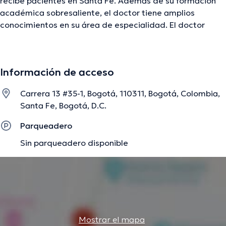
recibe pacientes en Santa Fe. Además de su formación
académica sobresaliente, el doctor tiene amplios
conocimientos en su área de especialidad. El doctor
posee años de experiencia laboral en su disciplina. De
igual forma, él ha participado como miembro de diversas
asociaciones médicas. Leonidas Navarrete Moncada ha
Información de acceso
contribuido en innumerables conferencias con el fin de
tener una formación continua en su disciplina de
Carrera 13 #35-1, Bogotá, 110311, Bogotá, Colombia,
especialización y ha difundido importantes publicaciones.
Santa Fe, Bogotá, D.C.
Español es el idioma principal que habla el Dr.
Parqueadero
Sin parqueadero disponible
La descripción fue editada por el equipo de doctoranytime, con base en
información verificada.
Mostrar el mapa