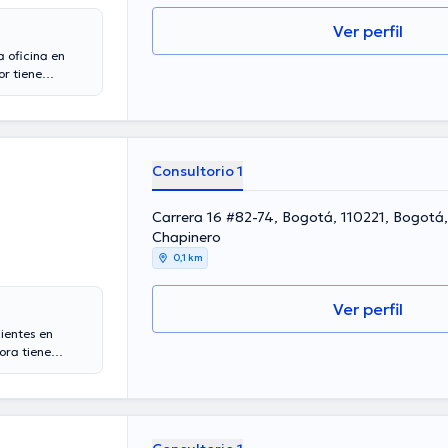
Ver perfil
 oficina en
r tiene
e varios años de
 se ha
do Artunduaga
tener una
diversos
Consultorio 1
Carrera 16 #82-74, Bogotá, 110221, Bogotá
Chapinero
0,1 km
Ver perfil
ientes en
ora tiene
de experiencia
 de diversas
e en cuantiosas
ámbito de
r, la