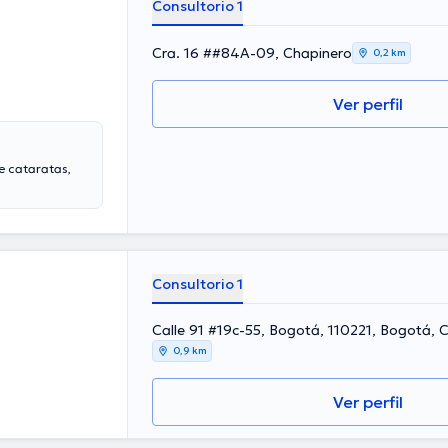
Consultorio 1
nto y
s Externas y
Cra. 16 ##84A-09, Chapinero
o de referencia
0,2 km
r sus
s relacionadas
Ver perfil
experiencia en
riencia abarca
regir problemas
o la
e cataratas,
es, su búsqueda
 técnicas y
spetado en su
go
efectivas a las
Consultorio 1
Calle 91 #19c-55, Bogotá, 110221, Bogotá, 
0,9 km
Ver perfil