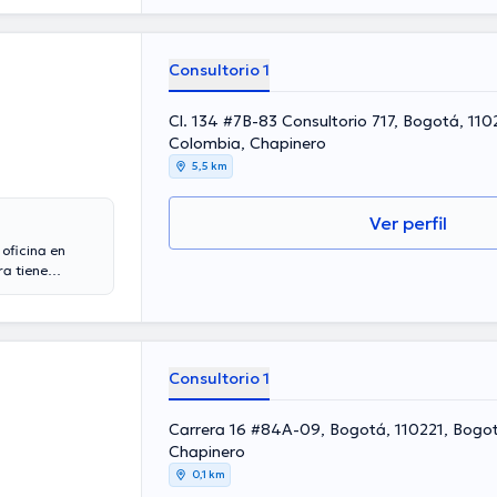
 destacados
z ha
ación continua
Español es el
Consultorio 1
Cl. 134 #7B-83 Consultorio 717, Bogotá, 11
Colombia, Chapinero
5,5 km
Ver perfil
oficina en
a tiene
riencia laboral
como miembro de
uido en
inua en su
e destacar que,
Consultorio 1
Carrera 16 #84A-09, Bogotá, 110221, Bogo
Chapinero
0,1 km