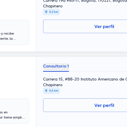
Carrera 19a #85-11, Bogotá, 110221, Bogot
Chapinero
0,2 km
Ver perfil
y recibe
ente, la
La doctora tiene
ella se ha
ha Lucia
tener una
 importantes
Consultorio 1
Carrera 15, #88-20 Instituto Americano de 
Chapinero
0,5 km
Ver perfil
es en
r tiene amplios
ene varios años