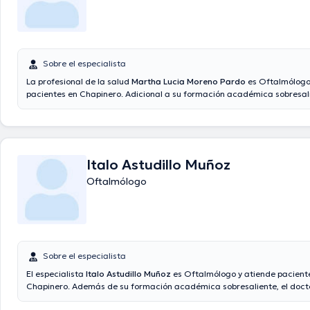
Sobre el especialista
La profesional de la salud
Martha Lucia Moreno Pardo
es Oftalmólogo 
pacientes en Chapinero. Adicional a su formación académica sobresali
doctora tiene varios años de experiencia en su área de especialidad. 
numerosos años de experiencia laboral en su disciplina. Por otra parte, 
desempeñado como miembro de diversas asociaciones médicas. Mart
Moreno Pardo ha cooperado en incontables conferencias con el fin de 
formación continua en su disciplina de especialización y ha publicado
Italo Astudillo Muñoz
ediciones. Cabe resaltar que, la especialista puede hablar en Español.
Oftalmólogo
Sobre el especialista
El especialista
Italo Astudillo Muñoz
es Oftalmólogo y atiende pacient
Chapinero. Además de su formación académica sobresaliente, el docto
conocimientos en su área de especialidad. El profesional de la salud ti