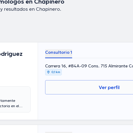
mólogos en Chapinero
y resultados en Chapinero.
Consultorio 1
driguez
Carrera 16, #84A-09 Cons. 715 Almirante C
0,1 km
Ver perfil
altamente
toria en el
estigiosa
 la atención
zar una
o, donde
 una amplia