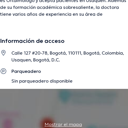
es Oftalmólogo y acepta pacientes en Usaquen. Además
de su formación académica sobresaliente, la doctora
tiene varios años de experiencia en su área de
especialidad. La profesional de la salud tiene varios años
de experiencia laboral en su área de especialización.
Adicionalmente, ella se ha desempeñado como miembro
Información de acceso
de diversas asociaciones médicas. Maria Lucia Arango
Arciniegas ha intervenido en considerables conferencias
Calle 127 #20-78, Bogotá, 110111, Bogotá, Colombia,
con el fin de tener una formación continua en su ámbito
Usaquen, Bogotá, D.C.
de especialización y ha publicado importantes ediciones.
Para finalizar, la doctora puede hablar Español en su
Parqueadero
consultorio.
Sin parqueadero disponible
La descripción fue editada por el equipo de doctoranytime, con base en
información verificada.
Mostrar el mapa