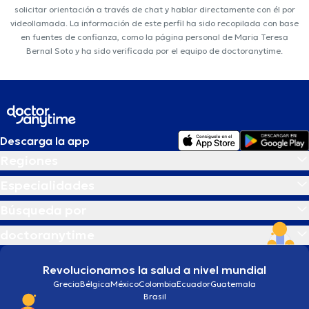
solicitar orientación a través de chat y hablar directamente con él por
videollamada. La información de este perfil ha sido recopilada con base
en fuentes de confianza, como la página personal de Maria Teresa
Bernal Soto y ha sido verificada por el equipo de doctoranytime.
Descarga la app
Regiones
Especialidades
Búsqueda por
doctoranytime
Revolucionamos la salud a nivel mundial
Grecia
Bélgica
México
Colombia
Ecuador
Guatemala
Brasil