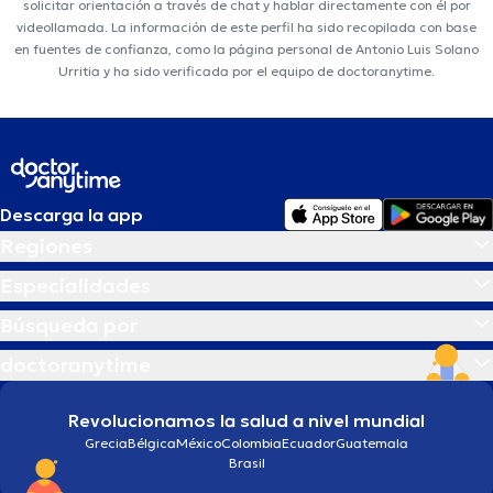
solicitar orientación a través de chat y hablar directamente con él por
videollamada. La información de este perfil ha sido recopilada con base
en fuentes de confianza, como la página personal de Antonio Luis Solano
Urritia y ha sido verificada por el equipo de doctoranytime.
Descarga la app
Regiones
Especialidades
Búsqueda por
doctoranytime
Revolucionamos la salud a nivel mundial
Grecia
Bélgica
México
Colombia
Ecuador
Guatemala
Brasil