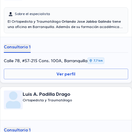
Sobre el especialista
El Ortopedista y Traumatólogo
Orlando Jose Jabba Galindo
tiene
una oficina en Barranquilla. Además de su formación académica
sobresaliente, el doctor tiene amplios conocimientos en su área de
especialidad. El médico tiene numerosos años de experiencia
laboral en su área de especialización. Por otro lado, él ha
Consultorio 1
participado como miembro de diversas asociaciones médicas.
Orlando Jose Jabba Galindo ha contribuido en múltiples
conferencias con el objetivo de tener una formación continua en su
Calle 78, #57-215 Cons. 100A, Barranquilla
7,7 km
temática de especialización y ha compartido importantes
ediciones. Su cita se puede realizar en Español.
Ver perfil
Luis A. Padilla Drago
Ortopedista y Traumatólogo
Consultorio 1