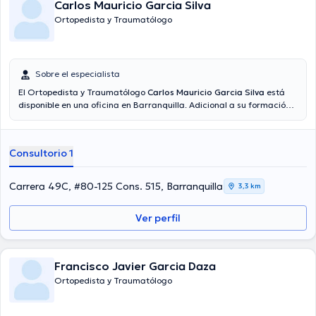
Carlos Mauricio Garcia Silva
Ortopedista y Traumatólogo
Sobre el especialista
El Ortopedista y Traumatólogo
Carlos Mauricio Garcia Silva
está
disponible en una oficina en Barranquilla. Adicional a su formación
académica sobresaliente, el doctor tiene varios años de experiencia
en su área de especialidad. El médico tiene varios años de
experiencia laboral en su ámbito de estudio. Del mismo modo, él ha
Consultorio 1
participado como miembro de diversas asociaciones médicas.
Carlos Mauricio Garcia Silva ha colaborado en incontables
conferencias con el objetivo de tener una formación continua en su
Carrera 49C, #80-125 Cons. 515, Barranquilla
3,3 km
ámbito de especialización y ha publicado diferentes publicaciones.
Español es el idioma principal hablado por el profesional de la salud.
Ver perfil
Francisco Javier Garcia Daza
Ortopedista y Traumatólogo