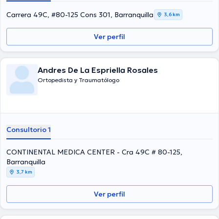
Suárez ha formado parte en diversas conferencias con el ideal de
tener una formación continua en su disciplina de especialización y
Carrera 49C, #80-125 Cons 301, Barranquilla
3,6 km
ha compartido diversas ediciones. Español es el idioma principal
usados por el especialista.
Ver perfil
Andres De La Espriella Rosales
Ortopedista y Traumatólogo
Consultorio 1
CONTINENTAL MEDICA CENTER - Cra 49C # 80-125,
Barranquilla
3,7 km
Ver perfil