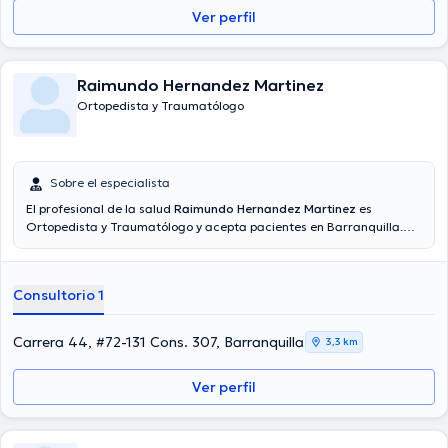
Ver perfil
Raimundo Hernandez Martinez
Ortopedista y Traumatólogo
Sobre el especialista
El profesional de la salud
Raimundo Hernandez Martinez
es
Ortopedista y Traumatólogo y acepta pacientes en Barranquilla.
Además de su formación académica sobresaliente, el doctor tiene
amplios conocimientos en su área de especialidad. El Dr. cuenta con
varios años de experiencia laboral en su temática de estudio.
Consultorio 1
Incluso, él ha participado como miembro de diversas asociaciones
médicas. Raimundo Hernandez Martinez ha cooperado en
abundantes conferencias con la meta de tener una formación
Carrera 44, #72-131 Cons. 307, Barranquilla
3,3 km
continua en su campo de especialización y ha compartido
numerosas publicaciones. Cabe resaltar que, el doctor puede hablar
Ver perfil
en Español.