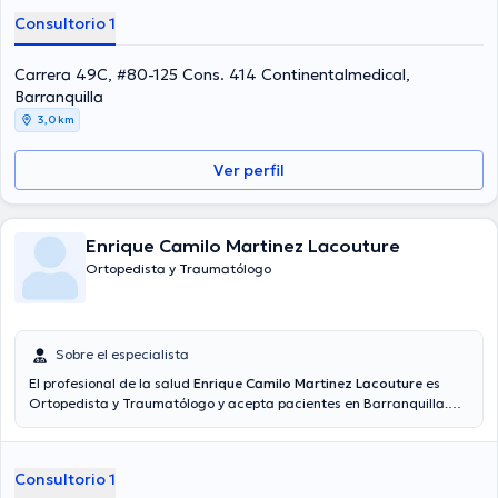
Consultorio 1
Carrera 49C, #80-125 Cons. 414 Continentalmedical,
Barranquilla
3,0 km
Ver perfil
Enrique Camilo Martinez Lacouture
Ortopedista y Traumatólogo
Sobre el especialista
El profesional de la salud
Enrique Camilo Martinez Lacouture
es
Ortopedista y Traumatólogo y acepta pacientes en Barranquilla.
Además de su formación académica sobresaliente, el doctor tiene
amplios conocimientos en su área de especialidad. El profesional de
la salud lleva más de años de experiencia laboral en su área de
Consultorio 1
experiencia. Así mismo, él se ha desempeñado como miembro de