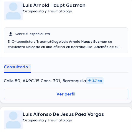
Luis Arnold Haupt Guzman
Ortopedista y Traumatólogo
Sobre el especialista
El Ortopedista y Traumatólogo
Luis Arnold Haupt Guzman
se
encuentra ubicado en una oficina en Barranquilla. Además de su
formación académica sobresaliente, el doctor tiene amplios
conocimientos en su área de especialidad. El Dr. tiene numerosos
años de experiencia laboral en su área de especialización.
Consultorio 1
Asimismo, él se ha desempeñado como miembro de diversas
asociaciones médicas. Luis Arnold Haupt Guzman ha intervenido en
cuantiosas conferencias con la intención de lograr tener una
Calle 80, #49C-15 Cons. 301, Barranquilla
3,7 km
formación continua en su disciplina de especialización y ha
difundido diversos artículos. Finalmente, el profesional de la salud
Ver perfil
puede hablar en Español.
Luis Alfonso De Jesus Paez Vargas
Ortopedista y Traumatólogo