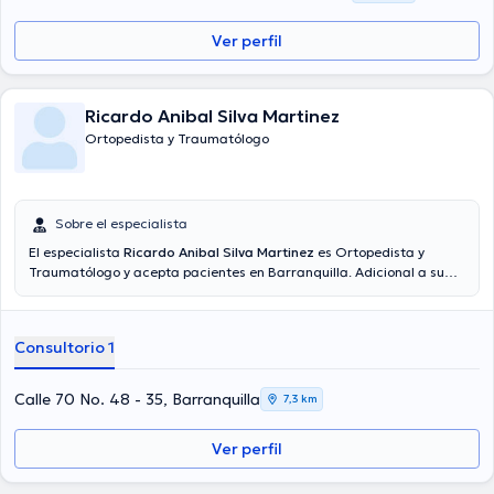
especialización y ha difundido numerosos comunicados. Es
importante resaltar que, el médico puede hablar en Español.
Ver perfil
Ricardo Anibal Silva Martinez
Ortopedista y Traumatólogo
Sobre el especialista
El especialista
Ricardo Anibal Silva Martinez
es Ortopedista y
Traumatólogo y acepta pacientes en Barranquilla. Adicional a su
formación académica sobresaliente, el doctor tiene experiencia en
su área de especialidad. El Dr. cuenta con muchos años de
experiencia laboral en su ámbito de estudio. De la misma manera, él
Consultorio 1
se ha destacados como miembro de diversas asociaciones
médicas. Ricardo Anibal Silva Martinez ha cooperado en múltiples
conferencias con la intención de tener una formación continua en
Calle 70 No. 48 - 35, Barranquilla
7,3 km
su disciplina de especialización y ha compartido diferentes
comunicados. Español son los idiomas usados por el médico.
Ver perfil