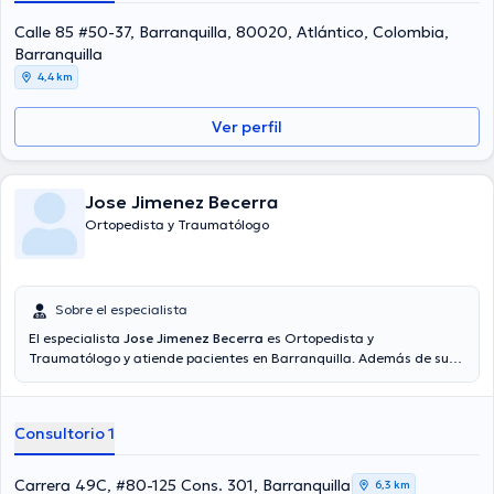
Calle 85 #50-37, Barranquilla, 80020, Atlántico, Colombia,
Barranquilla
4,4 km
Ver perfil
Jose Jimenez Becerra
Ortopedista y Traumatólogo
Sobre el especialista
El especialista
Jose Jimenez Becerra
es Ortopedista y
Traumatólogo y atiende pacientes en Barranquilla. Además de su
formación académica sobresaliente, el doctor tiene varios años de
experiencia en su área de especialidad. El Dr. lleva más de años de
experiencia laboral en su disciplina. Así mismo, él se ha
Consultorio 1
desempeñado como miembro de diversas asociaciones médicas.
Jose Jimenez Becerra ha colaborado en considerables conferencias
con el objetivo de tener una formación continua en su disciplina de
Carrera 49C, #80-125 Cons. 301, Barranquilla
6,3 km