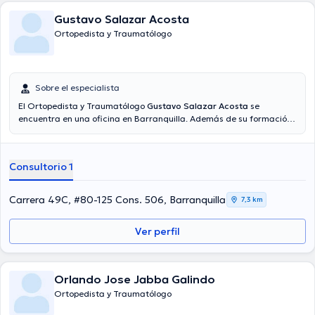
Gustavo Salazar Acosta
Ortopedista y Traumatólogo
Sobre el especialista
El Ortopedista y Traumatólogo
Gustavo Salazar Acosta
se
encuentra en una oficina en Barranquilla. Además de su formación
académica sobresaliente, el doctor tiene amplios conocimientos en
su área de especialidad. El médico tiene varios años de experiencia
laboral en su área de experiencia. Al mismo tiempo, él se ha
Consultorio 1
destacados como miembro de diversas asociaciones médicas.
Gustavo Salazar Acosta ha intervenido en incontables conferencias
con la meta de tener una formación continua en su ámbito de
Carrera 49C, #80-125 Cons. 506, Barranquilla
7,3 km
especialización y ha anunciado diversos comunicados. Por último, el
Dr. puede hablar en Español.
Ver perfil
Orlando Jose Jabba Galindo
Ortopedista y Traumatólogo