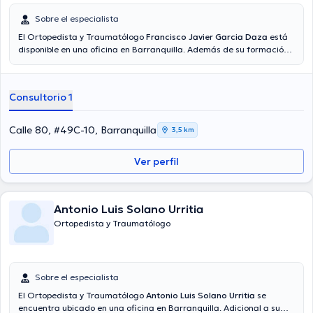
Sobre el especialista
El Ortopedista y Traumatólogo
Francisco Javier Garcia Daza
está
disponible en una oficina en Barranquilla. Además de su formación
académica sobresaliente, el doctor tiene varios años de experiencia
en su área de especialidad. El médico tiene numerosos años de
experiencia laboral en su área de especialización. Al mismo tiempo,
Consultorio 1
él ha participado como miembro de diversas asociaciones médicas.
Francisco Javier Garcia Daza ha formado parte en diversas
conferencias con la intención de tener una formación continua en
Calle 80, #49C-10, Barranquilla
3,5 km
su temática de especialización y ha compartido diferentes
ediciones. Español es el idioma principal manejados por el Dr.
Ver perfil
Antonio Luis Solano Urritia
Ortopedista y Traumatólogo
Sobre el especialista
El Ortopedista y Traumatólogo
Antonio Luis Solano Urritia
se
encuentra ubicado en una oficina en Barranquilla. Adicional a su