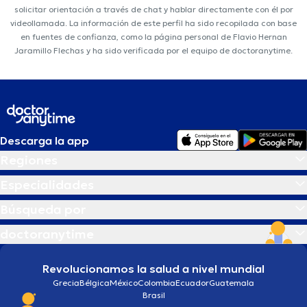
solicitar orientación a través de chat y hablar directamente con él por
videollamada. La información de este perfil ha sido recopilada con base
en fuentes de confianza, como la página personal de Flavio Hernan
Jaramillo Flechas y ha sido verificada por el equipo de doctoranytime.
Descarga la app
Regiones
Especialidades
Búsqueda por
doctoranytime
Revolucionamos la salud a nivel mundial
Grecia
Bélgica
México
Colombia
Ecuador
Guatemala
Brasil