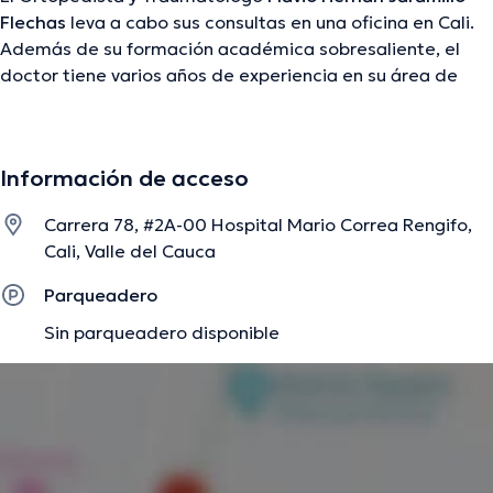
Flechas
leva a cabo sus consultas en una oficina en Cali.
Además de su formación académica sobresaliente, el
doctor tiene varios años de experiencia en su área de
especialidad. El doctor tiene varios años de experiencia
laboral en su área de experiencia. Así mismo, él se ha
desempeñado como miembro de diversas asociaciones
Información de acceso
médicas. Flavio Hernán Jaramillo Flechas ha participado
en múltiples conferencias con miras a tener una
Carrera 78, #2A-00 Hospital Mario Correa Rengifo,
formación continua en su disciplina de especialización y
Cali, Valle del Cauca
ha difundido diferentes ediciones. Español es el idioma
principal operados por el profesional de la salud.
Parqueadero
Sin parqueadero disponible
La descripción fue editada por el equipo de doctoranytime, con base en
información verificada.