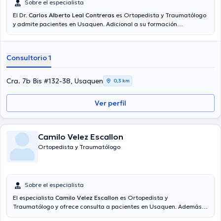
Sobre el especialista
El Dr.
Carlos Alberto Leal Contreras
es Ortopedista y Traumatólogo
y admite pacientes en Usaquen. Adicional a su formación
académica sobresaliente, el doctor tiene varios años de experiencia
en su área de especialidad. El Dr. tiene numerosos años de
experiencia laboral en su área de especialización. También, él ha
Consultorio 1
participado como miembro de diversas asociaciones médicas.
Carlos Alberto Leal Contreras ha colaborado en incontables
conferencias con la finalidad de tener una formación continua en
Cra. 7b Bis #132-38, Usaquen
0,3 km
su disciplina de especialización y ha difundido diferentes ediciones.
Español son los lenguajes manejados por el doctor.
Ver perfil
Camilo Velez Escallon
Ortopedista y Traumatólogo
Sobre el especialista
El especialista
Camilo Velez Escallon
es Ortopedista y
Traumatólogo y ofrece consulta a pacientes en Usaquen. Además
de su formación académica sobresaliente, el doctor tiene varios