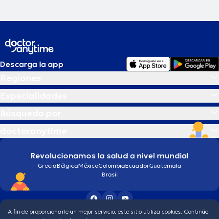
Descarga la app
Regiones
Especialidades
Búsqueda por
doctoranytime
Revolucionamos la salud a nivel mundial
Grecia
Bélgica
México
Colombia
Ecuador
Guatemala
Brasil
A fin de proporcionarle un mejor servicio, este sitio utiliza cookies. Continúe
Condiciones generales
Política de protección de los datos personales