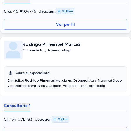
Cra. 45 #104-76, Usaquen
10,8 km
Ver perfil
Rodrigo Pimentel Murcia
Ortopedista y Traumatólogo
Sobre el especialista
El médico
Rodrigo Pimentel Murcia
es Ortopedista y Traumatólogo
y acepta pacientes en Usaquen. Adicional a su formación
académica sobresaliente, el doctor tiene experiencia en su área de
especialidad. El doctor tiene numerosos años de experiencia laboral
en su temática de estudio. Así mismo, él se ha desempeñado como
Consultorio 1
miembro de diversas asociaciones médicas. Rodrigo Pimentel
Murcia ha compartido en innumerables conferencias con el ideal de
tener una formación continua en su campo de especialización y ha
Cl. 134 #7b-83, Usaquen
0,2 km
publicado diversos artículos. La consulta se puede llevar a cabo en
Español.