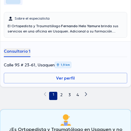
Sobre el especialista
El Ortopedista y Traumatólogo
Fernando Helo Yamure
brinda sus
servicios en una oficina en Usaquen. Adicional a su formación
académica sobresaliente, el doctor tiene amplios conocimientos en
su área de especialidad. El doctor tiene numerosos años de
experiencia laboral en su disciplina. Al mismo tiempo, él ha
Consultorio 1
participado como miembro de diversas asociaciones médicas.
Fernando Helo Yamure ha colaborado en incontables conferencias
con el ideal de tener una formación continua en su temática de
Calle 95 # 23-61, Usaquen
1,9 km
especialización y ha difundido numerosos comunicados. Por último,
el profesional de la salud puede hablar Español en su consultorio.
Ver perfil
1
2
3
4
¿Es Ortopedista y Traumatólogo en Usaquen y no