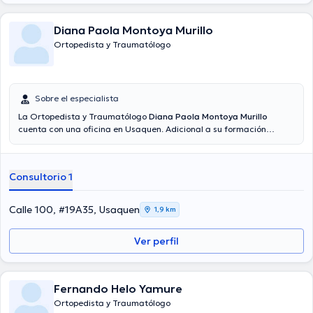
Diana Paola Montoya Murillo
Ortopedista y Traumatólogo
Sobre el especialista
La Ortopedista y Traumatólogo
Diana Paola Montoya Murillo
cuenta con una oficina en Usaquen. Adicional a su formación
académica sobresaliente, la doctora tiene amplios conocimientos
en su área de especialidad. La doctora tiene numerosos años de
experiencia laboral en su temática de estudio. De igual forma, ella
Consultorio 1
se ha desempeñado como miembro de diversas asociaciones
médicas. Diana Paola Montoya Murillo ha participado en
innumerables conferencias con la intención de lograr tener una
Calle 100, #19A35, Usaquen
1,9 km
formación continua en su campo de especialización y ha publicado
importantes publicaciones. Finalmente, la profesional de la salud
Ver perfil
puede hablar Español en su consultorio.
Fernando Helo Yamure
Ortopedista y Traumatólogo