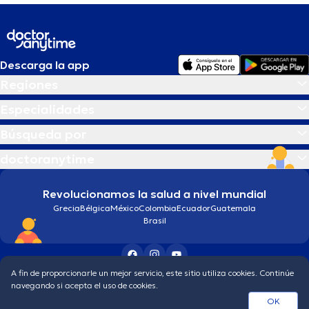
Descarga la app
Regiones
Especialidades
Búsqueda por
doctoranytime
Revolucionamos la salud a nivel mundial
Grecia
Bélgica
México
Colombia
Ecuador
Guatemala
Brasil
A fin de proporcionarle un mejor servicio, este sitio utiliza cookies. Continúe
Condiciones generales
Política de protección de los datos personales
navegando si acepta el uso de cookies.
© 2026 doctoranytime
OK