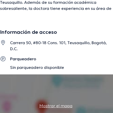
Teusaquillo. Además de su formación académica
sobresaliente, la doctora tiene experiencia en su área de
especialidad. La profesional de la salud tiene numerosos
años de experiencia laboral en su área de
especialización. Del mismo modo, ella se ha
Información de acceso
desempeñado como miembro de diversas asociaciones
médicas. Liliana Mabel Rondon Freijedo ha colaborado en
Carrera 50, #80-18 Cons. 101, Teusaquillo, Bogotá,
múltiples conferencias con miras a tener una formación
D.C.
continua en su campo de especialización y ha publicado
diversas publicaciones. Cabe mencionar que, la
Parqueadero
especialista puede hablar en Español.
Sin parqueadero disponible
La descripción fue editada por el equipo de doctoranytime, con base en
información verificada.
Mostrar el mapa