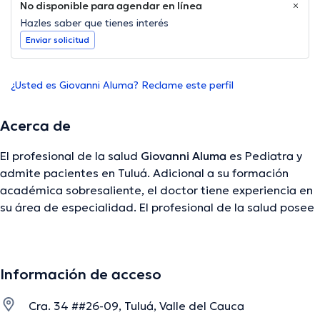
No disponible para agendar en línea
Hazles saber que tienes interés
Enviar solicitud
¿Usted es Giovanni Aluma? Reclame este perfil
Acerca de
El profesional de la salud
Giovanni Aluma
es Pediatra y
admite pacientes en Tuluá. Adicional a su formación
académica sobresaliente, el doctor tiene experiencia en
su área de especialidad. El profesional de la salud posee
años de experiencia laboral en su ámbito de estudio.
Adicionalmente, él ha participado como miembro de
diversas asociaciones médicas. Giovanni Aluma ha
Información de acceso
compartido en cuantiosas conferencias con la meta de
tener una formación continua en su disciplina de
Cra. 34 ##26-09, Tuluá, Valle del Cauca
especialización y ha publicado numerosos artículos. Para