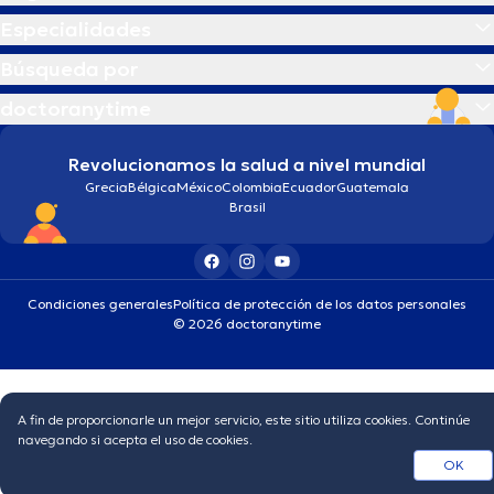
Especialidades
Búsqueda por
doctoranytime
Revolucionamos la salud a nivel mundial
Grecia
Bélgica
México
Colombia
Ecuador
Guatemala
Brasil
Condiciones generales
Política de protección de los datos personales
© 2026 doctoranytime
A fin de proporcionarle un mejor servicio, este sitio utiliza cookies. Continúe
navegando si acepta el uso de cookies.
OK