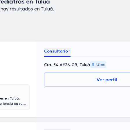
ediatras en Tuluá
hay resultados en Tuluá.
Consultorio 1
Cra. 34 ##26-09, Tuluá
1,3 km
Ver perfil
es en Tuluá.
eriencia en su
ncia laboral en
 de diversas
onferencias
alización y ha
ud puede hablar