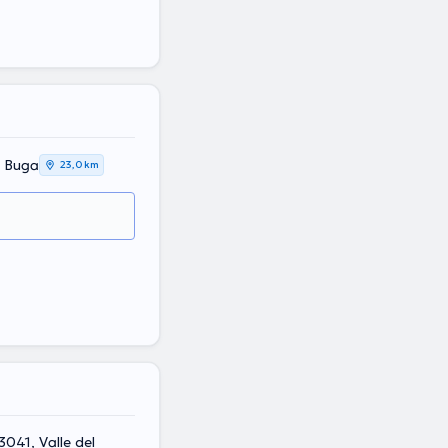
e Buga
23,0 km
041, Valle del