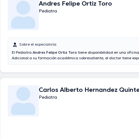
Andres Felipe Ortiz Toro
Español en su consultorio.
Pediatra
Sobre el especialista
El Pediatra
Andres Felipe Ortiz Toro
tiene disponibilidad en una oficina
Adicional a su formación académica sobresaliente, el doctor tiene exp
área de especialidad. El doctor lleva más de años de experiencia labo
de estudio. Asimismo, él se ha destacados como miembro de diversas 
médicas. Andres Felipe Ortiz Toro ha compartido en cuantiosas confe
miras a tener una formación continua en su ámbito de especialización
diversos artículos. Español son los idiomas que habla el profesional de 
Carlos Alberto Hernandez Quint
Pediatra