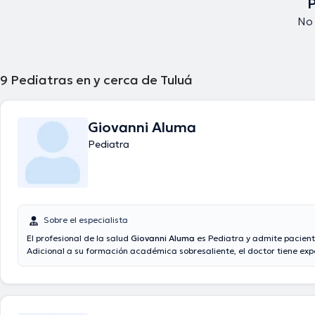
P
No 
9
Pediatras en y cerca de Tuluá
Giovanni Aluma
Pediatra
Sobre el especialista
El profesional de la salud
Giovanni Aluma
es Pediatra y admite pacient
Adicional a su formación académica sobresaliente, el doctor tiene exp
área de especialidad. El profesional de la salud posee años de experie
su ámbito de estudio. Adicionalmente, él ha participado como miembro
asociaciones médicas. Giovanni Aluma ha compartido en cuantiosas c
con la meta de tener una formación continua en su disciplina de especi
publicado numerosos artículos. Para finalizar, el profesional de la sal