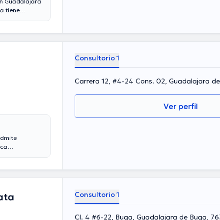
en Guadalajara
a tiene
e varios años
se ha
ha Arias
 de tener una
iversas
Consultorio 1
 de la salud.
Carrera 12, #4-24 Cons. 02, Guadalajara d
Ver perfil
admite
ica
l profesional de
la misma
es médicas.
as con la
ización y ha
Consultorio 1
ata
ablar en
Cl. 4 #6-22, Buga, Guadalajara de Buga, 763