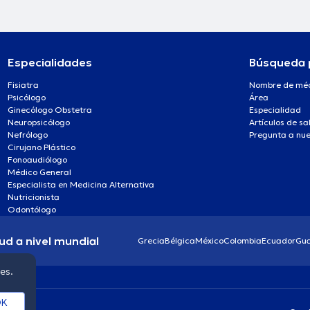
Especialidades
Búsqueda 
Fisiatra
Nombre de mé
Psicólogo
Área
Ginecólogo Obstetra
Especialidad
Neuropsicólogo
Artículos de sa
Nefrólogo
Pregunta a nue
Cirujano Plástico
Fonoaudiólogo
Médico General
Especialista en Medicina Alternativa
Nutricionista
Odontólogo
ud a nivel mundial
Grecia
Bélgica
México
Colombia
Ecuador
Gu
ies.
K