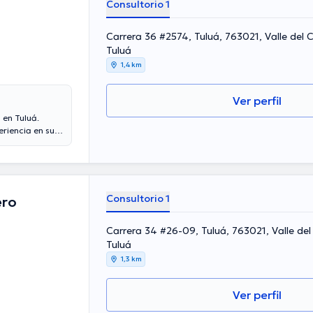
Consultorio 1
Carrera 36 #2574, Tuluá, 763021, Valle del
Tuluá
1,4 km
Ver perfil
 en Tuluá.
eriencia en su
ral en su ámbito
asociaciones
rencias con
 y ha publicado
la salud.
Consultorio 1
ero
Carrera 34 #26-09, Tuluá, 763021, Valle de
Tuluá
1,3 km
Ver perfil