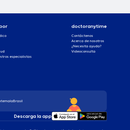
por
doctoranytime
dico
Contáctenos
Acerca de nosotros
¿Necesita ayuda?
lud
Videoconsulta
stros especialistas
atemala
Brasil
Descarga la app