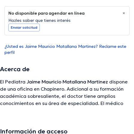
No disponible para agendar en línea
Hazles saber que tienes interés
Enviar solicitud
¿Usted es Jaime Mauricio Matallana Martinez? Reclame este
perfil
Acerca de
El Pediatra
Jaime Mauricio Matallana Martinez
dispone
de una oficina en Chapinero. Adicional a su formación
académica sobresaliente, el doctor tiene amplios
conocimientos en su área de especialidad. El médico
tiene numerosos años de experiencia laboral en su área
de especialización. De igual forma, él se ha destacados
como miembro de diversas asociaciones médicas. Jaime
Información de acceso
Mauricio Matallana Martinez ha participado en