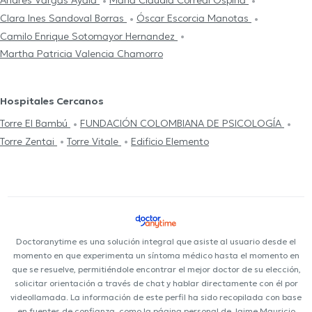
Andrés Vargas Ayala
María Claudia Correal Ospina
Clara Ines Sandoval Borras
Óscar Escorcia Manotas
Camilo Enrique Sotomayor Hernandez
Martha Patricia Valencia Chamorro
Hospitales Cercanos
Torre El Bambú
FUNDACIÓN COLOMBIANA DE PSICOLOGÍA
Torre Zentai
Torre Vitale
Edificio Elemento
Doctoranytime es una solución integral que asiste al usuario desde el
momento en que experimenta un síntoma médico hasta el momento en
que se resuelve, permitiéndole encontrar el mejor doctor de su elección,
solicitar orientación a través de chat y hablar directamente con él por
videollamada. La información de este perfil ha sido recopilada con base
en fuentes de confianza, como la página personal de Jaime Mauricio