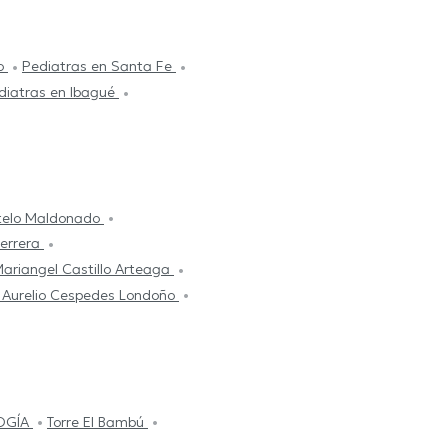
ro
Pediatras en Santa Fe
diatras en Ibagué
otelo Maldonado
Herrera
ariangel Castillo Arteaga
 Aurelio Cespedes Londoño
OGÍA
Torre El Bambú