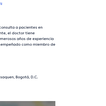
il
consulta a pacientes en
e, el doctor tiene
numerosos años de experiencia
ha desempeñado como miembro de
do Hoyos ha participado en
ción continua en su temática
Español es el idioma principal
Usaquen, Bogotá, D.C.
mación verificada.