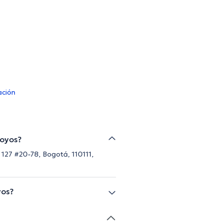
ación
Hoyos?
127 #20-78, Bogotá, 110111,
yos?