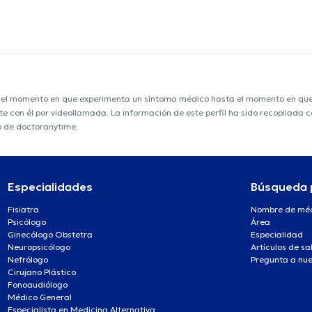
e el momento en que experimenta un síntoma médico hasta el momento en que s
nte con él por videollamada. La información de este perfil ha sido recopilada
o de doctoranytime.
Especialidades
Búsqueda 
Fisiatra
Nombre de mé
Psicólogo
Área
Ginecólogo Obstetra
Especialidad
Neuropsicólogo
Artículos de sa
Nefrólogo
Pregunta a nue
Cirujano Plástico
Fonoaudiólogo
Médico General
Especialista en Medicina Alternativa