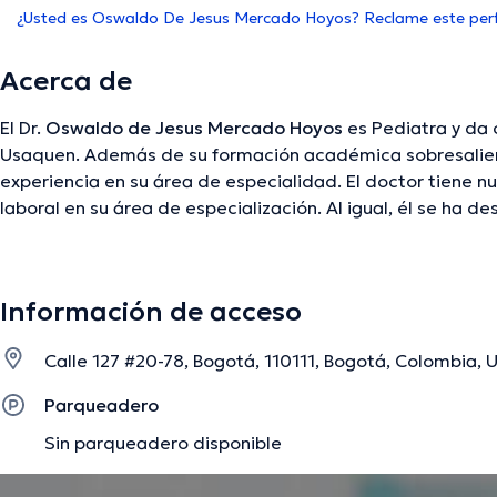
¿Usted es Oswaldo De Jesus Mercado Hoyos? Reclame este perf
Acerca de
El Dr.
Oswaldo de Jesus Mercado Hoyos
es Pediatra y da 
Usaquen. Además de su formación académica sobresalient
experiencia en su área de especialidad. El doctor tiene 
laboral en su área de especialización. Al igual, él se 
diversas asociaciones médicas. Oswaldo de Jesus Merca
considerables conferencias con el fin de tener una forma
de especialización y ha difundido diversas publicaciones. 
Información de acceso
usados por el especialista.
Calle 127 #20-78, Bogotá, 110111, Bogotá, Colombia, 
La descripción fue editada por el equipo de doctoranytime, con base en infor
Parqueadero
Sin parqueadero disponible