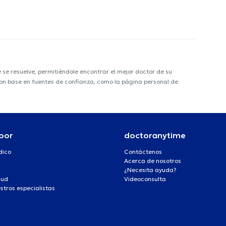
e resuelve, permitiéndole encontrar el mejor doctor de su
 con base en fuentes de confianza, como la página personal de
por
doctoranytime
dico
Contáctenos
Acerca de nosotros
¿Necesita ayuda?
lud
Videoconsulta
stros especialistas