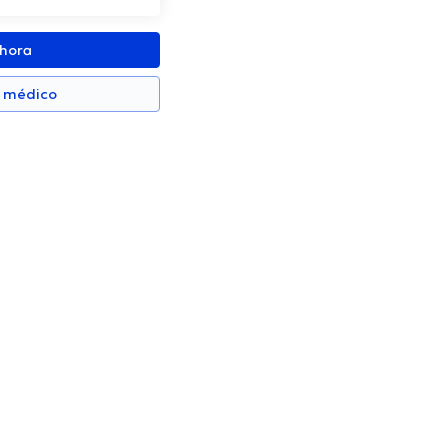
ahora
n médico