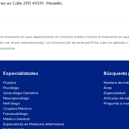
rea es Calle 29D #5591, Medellín,
e el momento en que experimenta un síntoma médico hasta el momento en que s
nte con él por videollamada. La información de este perfil ha sido recopilada
oranytime.
Especialidades
Búsqueda 
Fisiatra
Nombre de mé
Psicólogo
Área
Ginecólogo Obstetra
Especialidad
Neuropsicólogo
Artículos de sa
Nefrólogo
Pregunta a nue
Cirujano Plástico
Fonoaudiólogo
Médico General
Especialista en Medicina Alternativa