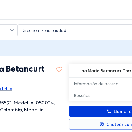
ia Betancurt
Lina Maria Betancurt Cor
Información de acceso
dellín
Reseñas
#5591, Medellín, 050024,
 Colombia, Medellín,
Llamar 
Chatear co