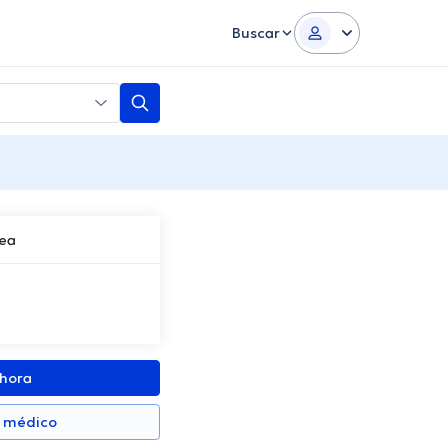
Buscar
rea
ahora
n médico