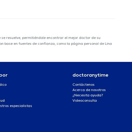
e resuelve, permitiéndole encontrar el mejor doctor de su
 con base en fuentes de confianza, como la página personal de Lina
por
doctoranytime
dico
Contáctenos
Acerca de nosotros
¿Necesita ayuda?
lud
Videoconsulta
stros especialistas