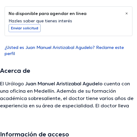
No disponible para agendar en línea
Hazles saber que tienes interés
Enviar solicitud
¿Usted es Juan Manuel Aristizabal Agudelo? Reclame este
perfil
Acerca de
El Urólogo
Juan Manuel Aristizabal Agudelo
cuenta con
una oficina en Medellín. Además de su formación
académica sobresaliente, el doctor tiene varios años de
experiencia en su área de especialidad. El doctor lleva
más de años de experiencia laboral en su área de
especialización. También, él se ha desempeñado como
miembro de diversas asociaciones médicas. Juan Manuel
Información de acceso
Aristizabal Agudelo ha cooperado en innumerables