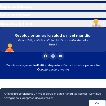
Especialidades
Búsqueda por
doctoranytime
Revolucionamos la salud a nivel mundial
Grecia
Bélgica
México
Colombia
Ecuador
Guatemala
Brasil
Condiciones generales
Política de protección de los datos personales
© 2026 doctoranytime
A fin de proporcionarle un mejor servicio, este sitio utiliza cookies. Continúe
navegando si acepta el uso de cookies.
OK