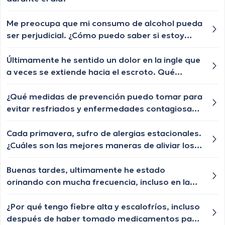
Me preocupa que mi consumo de alcohol pueda
ser perjudicial. ¿Cómo puedo saber si estoy
bebiendo demasiado?
Últimamente he sentido un dolor en la ingle que
a veces se extiende hacia el escroto. Qué
podría estar causando esto y cómo puedo
aliviar el dolor?
¿Qué medidas de prevención puedo tomar para
evitar resfriados y enfermedades contagiosas
en el trabajo?
Cada primavera, sufro de alergias estacionales.
¿Cuáles son las mejores maneras de aliviar los
síntomas de las alergias?
Buenas tardes, ultimamente he estado
orinando con mucha frecuencia, incluso en la
noche. Es normal? Nunca me había pasado
antes.
¿Por qué tengo fiebre alta y escalofríos, incluso
después de haber tomado medicamentos para