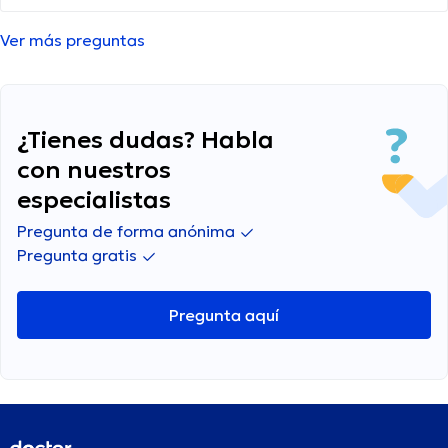
la gripe? Me preocupa que pueda ser algo más
serio.
Ver más preguntas
¿Tienes dudas? Habla
con nuestros
especialistas
Pregunta de forma anónima
Pregunta gratis
Pregunta aquí