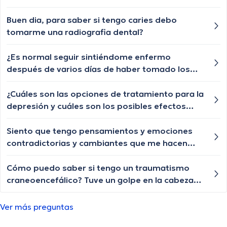
fortalecerlo?
Buen dia, para saber si tengo caries debo
tomarme una radiografia dental?
¿Es normal seguir sintiéndome enfermo
después de varios días de haber tomado los
medicamentos que me recetó el médico? Me
preocupa que pueda tener algo más serio de lo
¿Cuáles son las opciones de tratamiento para la
que me dijeron.
depresión y cuáles son los posibles efectos
secundarios de los medicamentos
antidepresivos?
Siento que tengo pensamientos y emociones
contradictorias y cambiantes que me hacen
sentir confundido y perdido. He leido sobre el
trastorno de personalidad múltiple... como se
Cómo puedo saber si tengo un traumatismo
si me esta pasando?
craneoencefálico? Tuve un golpe en la cabeza
hace poco y no quiero arriesgarme a tener
problemas más graves en el futuro, por lo que
Ver más preguntas
agradecería cualquier consejo o sugerencia que