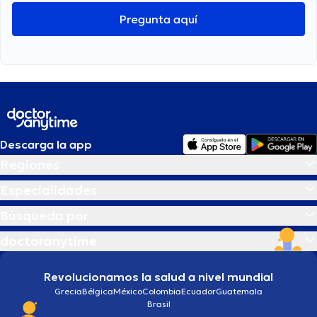
Pregunta aquí
Descarga la app
Regiones
Especialidades
Búsqueda por
doctoranytime
Revolucionamos la salud a nivel mundial
Grecia
Bélgica
México
Colombia
Ecuador
Guatemala
Brasil