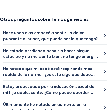
Otras preguntas sobre Temas generales
Hace unos días empecé a sentir un dolor
punzante al orinar, que puede ser lo que tengo?
He estado perdiendo peso sin hacer ningún
esfuerzo y no me siento bien, no tengo energia,
que podria ser?
He notado que mi bebé está respirando más
rápido de lo normal, ¿es esto algo que debo
monitorear o es algo que se considera normal
en los bebés?
Estoy preocupado por la educación sexual de
mi hijo adolescente. ¿Cómo puedo abordar
este tema de manera abierta y educativa?
Últimamente he notado un aumento en la