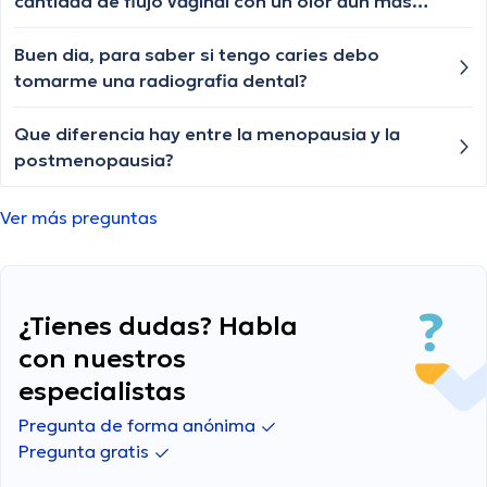
cantidad de flujo vaginal con un olor aún más
fuerte, ¿es normal después de haber recibido
tratamiento?
Buen dia, para saber si tengo caries debo
tomarme una radiografia dental?
Que diferencia hay entre la menopausia y la
postmenopausia?
Ver más preguntas
¿Tienes dudas? Habla
con nuestros
especialistas
Pregunta de forma anónima
Pregunta gratis