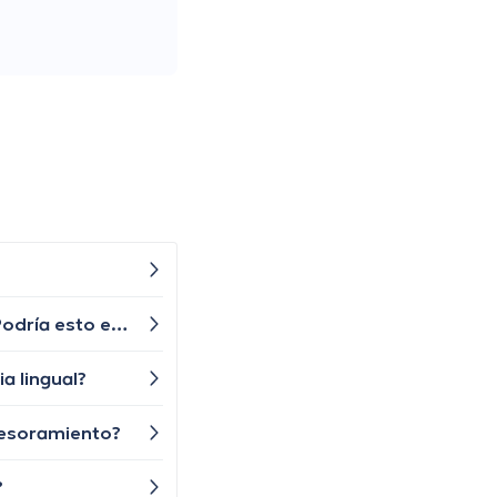
En las últimas semanas he notado que he perdido peso sin haber cambiado mi dieta o rutina de ejercicios. ¿Podría esto estar relacionado con algún problema de salud?
a lingual?
sesoramiento?
?