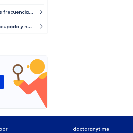
¿Es normal tener cambios en la frecuencia y cantidad de la orina? He notado que he estado orinando con más frecuencia de lo normal y que a veces me cuesta más trabajo orinar
Me ha estado picando mucho la zona vaginal y tengo secreción, ¿qué puede estar causando esto? Estoy preocupado y necesito una respuesta urgente.
í
por
doctoranytime