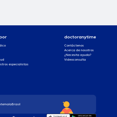
por
doctoranytime
dico
Contáctenos
Acerca de nosotros
¿Necesita ayuda?
lud
Videoconsulta
stros especialistas
atemala
Brasil