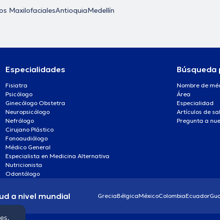
os Maxilofaciales
Antioquia
Medellín
Especialidades
Búsqueda 
Fisiatra
Nombre de mé
Psicólogo
Área
Ginecólogo Obstetra
Especialidad
Neuropsicólogo
Artículos de sa
Nefrólogo
Pregunta a nue
Cirujano Plástico
Fonoaudiólogo
Médico General
Especialista en Medicina Alternativa
Nutricionista
Odontólogo
ud a nivel mundial
Grecia
Bélgica
México
Colombia
Ecuador
Gu
ies.