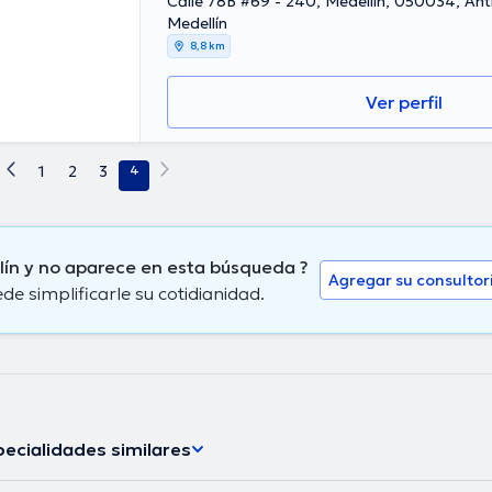
Calle 78B #69 - 240, Medellín, 050034, Ant
Medellín
8,8 km
Ver perfil
1
2
3
4
llín y no aparece en esta búsqueda ?
Agregar su consultor
 simplificarle su cotidianidad.
ecialidades similares