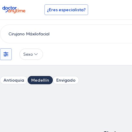
doctoranytime
¿Eres especialista?
Sexo
Antioquia
Medellín
Envigado