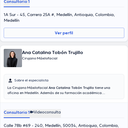
Consultorio 1
1A Sur - 45, Carrera 25A #, Medellín, Antioquia, Colombia,
Medellín
Ver perfil
Ana Catalina Tobón Trujillo
Cirujano Máxilofacial
Sobre el especialista
La Cirujano Máxilofacial
Ana Catalina Tobón Trujillo
tiene una
oficina en Medellín. Además de su formación académica
sobresaliente, la doctora tiene varios años de experiencia en su
área de especialidad. La Dra. posee años de experiencia laboral en
su campo de estudio. Asimismo, ella se ha desempeñado como
Videoconsulta
Consultorio 1
miembro de diversas asociaciones médicas. Ana Catalina Tobón
Trujillo ha participado en incontables conferencias con la intención
de lograr tener una formación continua en su campo de
Calle 78b #69 - 240, Medellín, 50034, Antioquia, Colombia,