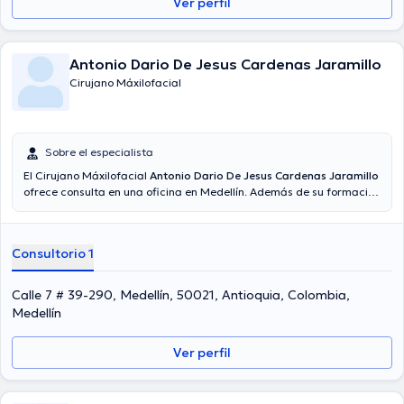
Ver perfil
Antonio Dario De Jesus Cardenas Jaramillo
Cirujano Máxilofacial
Sobre el especialista
El Cirujano Máxilofacial
Antonio Dario De Jesus Cardenas Jaramillo
ofrece consulta en una oficina en Medellín. Además de su formación
académica sobresaliente, el doctor tiene varios años de experiencia
en su área de especialidad. El doctor tiene numerosos años de
experiencia laboral en su disciplina. Al igual, él se ha desempeñado
Consultorio 1
como miembro de diversas asociaciones médicas. Antonio Dario De
Jesus Cardenas Jaramillo ha intervenido en abundantes
conferencias con la intención de tener una formación continua en
Calle 7 # 39-290, Medellín, 50021, Antioquia, Colombia,
su campo de especialización y ha difundido numerosas ediciones.
Medellín
Español es el idioma principal usados por el Dr.
Ver perfil