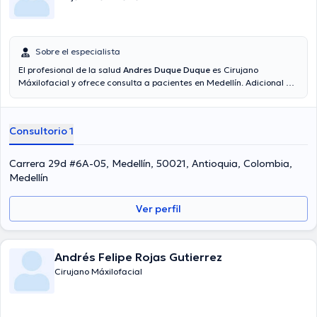
Sobre el especialista
El profesional de la salud
Andres Duque Duque
es Cirujano
Máxilofacial y ofrece consulta a pacientes en Medellín. Adicional a
su formación académica sobresaliente, el doctor tiene experiencia
en su área de especialidad. El profesional de la salud cuenta con
muchos años de experiencia laboral en su área de experiencia. De
Consultorio 1
igual forma, él se ha desempeñado como miembro de diversas
asociaciones médicas. Andres Duque Duque ha intervenido en
abundantes conferencias con el ideal de tener una formación
Carrera 29d #6A-05, Medellín, 50021, Antioquia, Colombia,
continua en su disciplina de especialización y ha publicado
Medellín
numerosas publicaciones. Español es el idioma principal usados por
el Dr.
Ver perfil
Andrés Felipe Rojas Gutierrez
Cirujano Máxilofacial