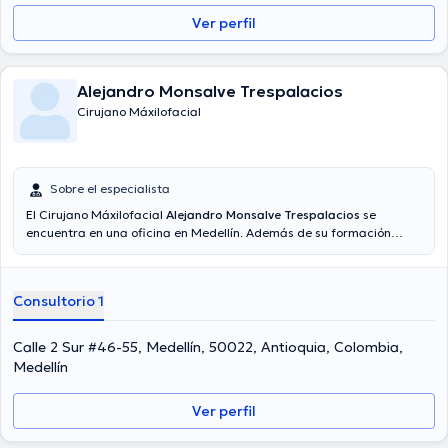
Ver perfil
Alejandro Monsalve Trespalacios
Cirujano Máxilofacial
Sobre el especialista
El Cirujano Máxilofacial
Alejandro Monsalve Trespalacios
se
encuentra en una oficina en Medellín. Además de su formación
académica sobresaliente, el doctor tiene varios años de experiencia
en su área de especialidad. El doctor cuenta con varios años de
experiencia laboral en su ámbito de estudio. Además, él ha
Consultorio 1
participado como miembro de diversas asociaciones médicas.
Alejandro Monsalve Trespalacios ha intervenido en considerables
conferencias con la finalidad de tener una formación continua en
Calle 2 Sur #46-55, Medellín, 50022, Antioquia, Colombia,
su disciplina de especialización y ha difundido diversas
Medellín
publicaciones. Finalmente, el Dr. puede hablar Inglés, Portugués,
Español en su consultorio.
Ver perfil