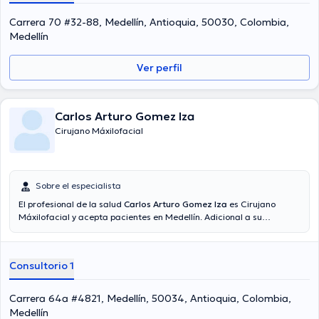
Carrera 70 #32-88, Medellín, Antioquia, 50030, Colombia,
Medellín
Ver perfil
Carlos Arturo Gomez Iza
Cirujano Máxilofacial
Sobre el especialista
El profesional de la salud
Carlos Arturo Gomez Iza
es Cirujano
Máxilofacial y acepta pacientes en Medellín. Adicional a su
formación académica sobresaliente, el doctor tiene varios años de
experiencia en su área de especialidad. El médico posee años de
experiencia laboral en su campo de estudio. Así mismo, él se ha
Consultorio 1
desempeñado como miembro de diversas asociaciones médicas.
Carlos Arturo Gomez Iza ha intervenido en abundantes conferencias
con el objetivo de tener una formación continua en su ámbito de
Carrera 64a #4821, Medellín, 50034, Antioquia, Colombia,
especialización y ha compartido diversos comunicados. Español es
Medellín