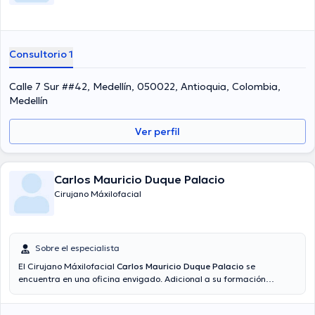
Consultorio 1
Calle 7 Sur ##42, Medellín, 050022, Antioquia, Colombia,
Medellín
Ver perfil
Carlos Mauricio Duque Palacio
Cirujano Máxilofacial
Sobre el especialista
El Cirujano Máxilofacial
Carlos Mauricio Duque Palacio
se
encuentra en una oficina envigado. Adicional a su formación
académica sobresaliente, el doctor tiene varios años de experiencia
en su área de especialidad. El médico lleva más de años de