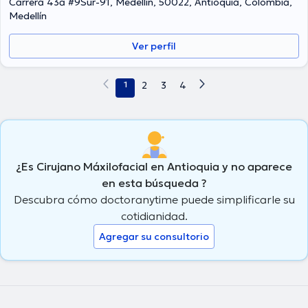
Carrera 43a #9Sur-91, Medellín, 50022, Antioquia, Colombia,
difundido numerosos comunicados. Finalmente, la doctora puede
Medellín
hablar en Español.
Ver perfil
1
2
3
4
¿Es Cirujano Máxilofacial en Antioquia y no aparece
en esta búsqueda ?
Descubra cómo doctoranytime puede simplificarle su
cotidianidad.
Agregar su consultorio