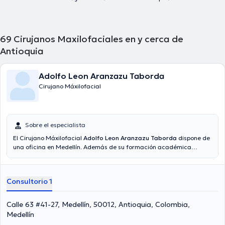
69
Cirujanos Maxilofaciales en y cerca de
Antioquia
Adolfo Leon Aranzazu Taborda
Cirujano Máxilofacial
Sobre el especialista
El Cirujano Máxilofacial
Adolfo Leon Aranzazu Taborda
dispone de
una oficina en Medellín. Además de su formación académica
sobresaliente, el doctor tiene varios años de experiencia en su área
de especialidad. El médico cuenta con muchos años de experiencia
laboral en su temática de estudio. De la misma manera, él se ha
Consultorio 1
desempeñado como miembro de diversas asociaciones médicas.
Adolfo Leon Aranzazu Taborda ha participado en considerables
conferencias con el ideal de tener una formación continua en su
Calle 63 #41-27, Medellín, 50012, Antioquia, Colombia,
temática de especialización y ha publicado importantes artículos.
Medellín
Para finalizar, el médico puede hablar Español en su consultorio.